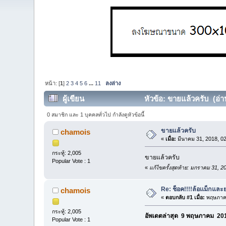
หน้า: [
1
]
2
3
4
5
6
...
11
ลงล่าง
ผู้เขียน
หัวข้อ: ขายแล้วครับ (อ่าน
0 สมาชิก และ 1 บุคคลทั่วไป กำลังดูหัวข้อนี้
ขายแล้วครับ
chamois
«
เมื่อ:
มีนาคม 31, 2018, 0
กระทู้: 2,005
ขายแล้วครับ
Popular Vote : 1
«
แก้ไขครั้งสุดท้าย: มกราคม 31, 
Re: ช็อค!!!!ล้อเเม็กแ
chamois
«
ตอบกลับ #1 เมื่อ:
พฤษภาคม
กระทู้: 2,005
อัพเดตล่าสุด 9 พฤษภาคม 201
Popular Vote : 1