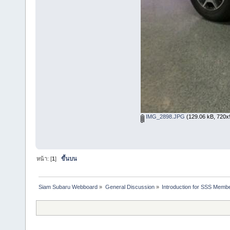
IMG_2898.JPG
(129.06 kB, 720x96
หน้า: [
1
]
ขึ้นบน
Siam Subaru Webboard
»
General Discussion
»
Introduction for SSS Membe