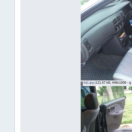
thj1.jpg
(121.67 kB, 448x1008 - ดู 1