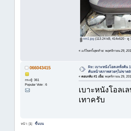
nm1.jpg
(113.24 kB, 414x620 - ดู 1
«
แก้ไขครั้งสุดท้าย: พฤศจิกายน 29, 
Re: เบาะหนังโอลเลทั้งคัน 1
066043415
คันหน้าสภาพสวยๆไม่ขาด8
«
ตอบกลับ #1 เมื่อ:
พฤศจิกายน 29, 201
กระทู้: 361
Popular Vote : 6
เบาะหนังโอลเลท
เทาครับ
หน้า: [
1
]
ขึ้นบน