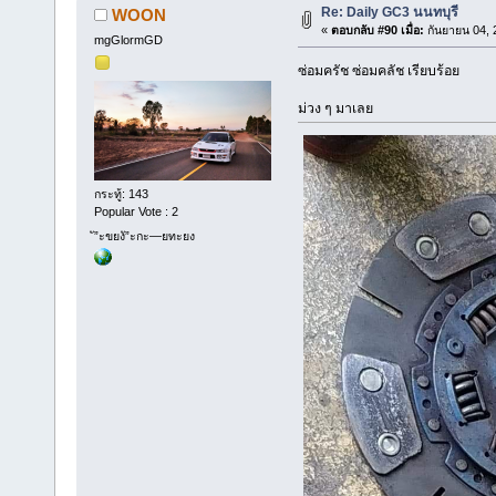
Re: Daily GC3 นนทบุรี
WOON
«
ตอบกลับ #90 เมื่อ:
กันยายน 04, 
mgGlormGD
ซ่อมครัช ซ่อมคลัช เรียบร้อย
ม่วง ๆ มาเลย
กระทู้: 143
Popular Vote : 2
ั”ะขยงั”ะกะ—ยทะยง