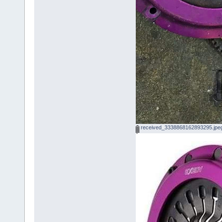
received_3338868162893295.jpe