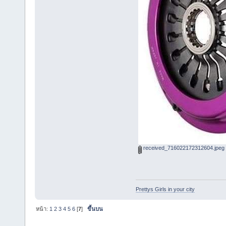
received_716022172312604.jpeg
Prettys Girls in your city
หน้า:
1
2
3
4
5
6
[
7
]
ขึ้นบน