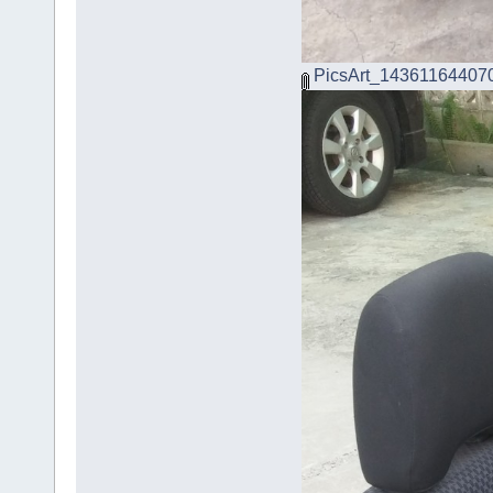
PicsArt_143611644070