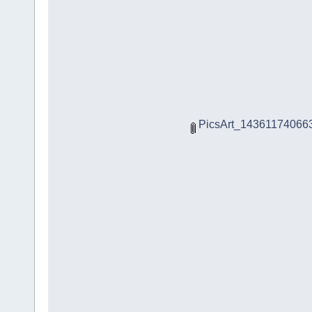
PicsArt_143611740663