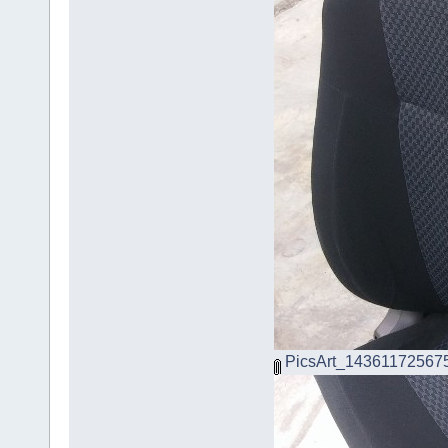
PicsArt_143611725675