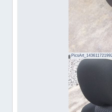
PicsArt_143611721992