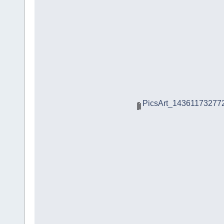
PicsArt_143611732772