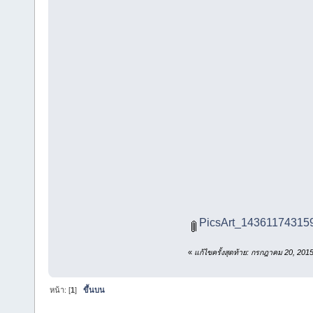
PicsArt_143611743159
«
แก้ไขครั้งสุดท้าย: กรกฎาคม 20, 20
หน้า: [
1
]
ขึ้นบน