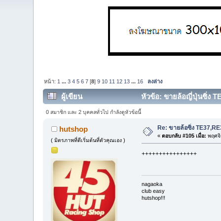
หน้า:
1
...
3
4
5
6
7
[
8
]
9
10
11
12
13
...
16
ลงล่าง
ผู้เขียน
หัวข้อ: ขายล้อญี่ปุ่นซิ
0 สมาชิก และ 2 บุคคลทั่วไป กำลังดูหัวข้อนี้
Re: ขายล้อซิ่ง TE37,
hutshop
«
ตอบกลับ #105 เมื่อ:
พฤศจิ
( มิตรภาพที่ดีเริ่มต้นที่ตัวคุณเอง )
++++++++++++++++
nagaoka
club easy
hutshop!!!