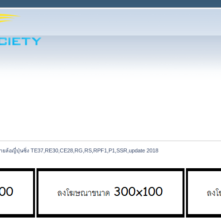
ายล้อญี่ปุ่นซิ่ง TE37,RE30,CE28,RG,RS,RPF1,P1,SSR,update 2018