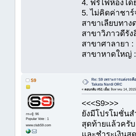
4. ฟรีไฟห้องโด
5. ไม่คิดค่าช
สาขาเลียบทางด
สาขาวิภาวดีรัง
สาขาศาลายา : 
สาขาหาดใหญ่ :
Re: S9 เพราะการแต่งรถคือชี
S9
Takata Nardi ORC
«
ตอบกลับ #51 เมื่อ:
สิงหาคม 14, 2015
<<<S9>>>
ยังมีโปรโมชั่
กระทู้: 96
Popular Vote : 1
สุดท้ายแล้วครั
www.clubS9.com
และชำระเงินสดป