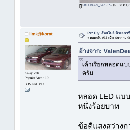
581419329_542.JPG
(51.38 kB, 8
Re: Diy เรือนไมล์ นิวเลกาซี
limk@korat
«
ตอบกลับ #17 เมื่อ:
ธันวาคม 06
อ้างจาก: ValenDea
เค้าเรียกหลอดแบ
ครับ
กระทู้: 236
Popular Vote : 19
BD5 and BG7
หลอด LED แบบ เ
หนึ่งร้อยบาท
ข้อดีแสงสว่างกว