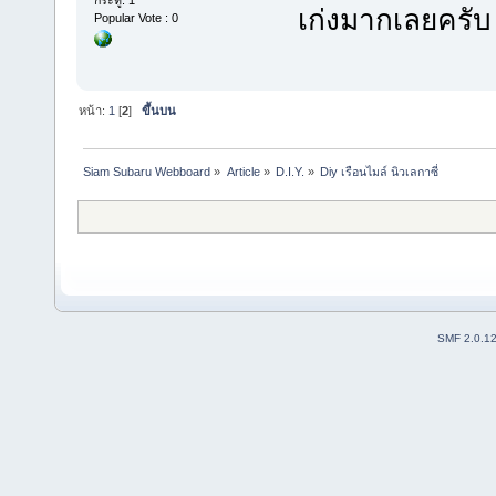
เก่งมากเลยครับ
Popular Vote : 0
หน้า:
1
[
2
]
ขึ้นบน
Siam Subaru Webboard
»
Article
»
D.I.Y.
»
Diy เรือนไมล์ นิวเลกาซี่  
SMF 2.0.1