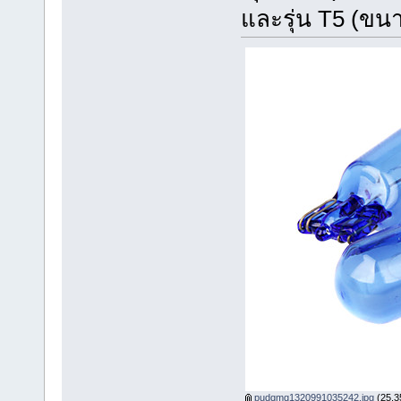
และรุ่น T5 (ขน
pudqmq1320991035242.jpg
(25.35