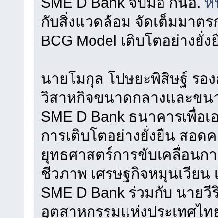
SME D Bank จับมือ กนอ.
ห
กับสิ่งแวดล้อม จัดเต็มมาตร
BCG Model เติบโตอย่างยั่งย
นายโมกุล โปษยะพิสิษฐ์ รอ
วิสาหกิจขนาดกลางและขนาด
SME D Bank ธนาคารเพื่อเอสเ
การเติบโตอย่างยั่งยืน สอด
ยุทธศาสตร์การขับเคลื่อนก
ชีวภาพ เศรษฐกิจหมุนเวียน 
SME D Bank ร่วมกับ นายวีริ
อุตสาหกรรมแห่งประเทศไทย