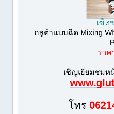
เซ็ท
กลูต้าแบบฉีด Mixing Wh
P
ราค
เชิญเยี่ยมชมหน
www.glu
โทร
0621