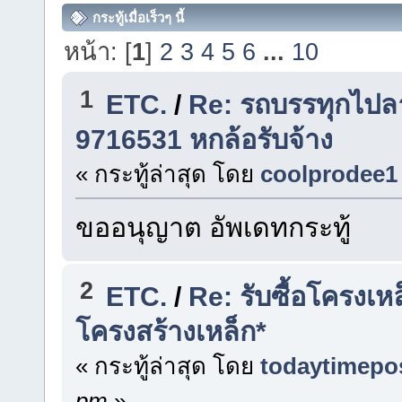
กระทู้เมื่อเร็วๆ นี้
หน้า: [
1
]
2
3
4
5
6
...
10
1
ETC.
/
Re: รถบรรทุกไปลาว
9716531 หกล้อรับจ้าง
« กระทู้ล่าสุด โดย
coolprodee1
ขออนุญาต อัพเดทกระทู้
2
ETC.
/
Re: รับซื้อโครงเห
โครงสร้างเหล็ก*
« กระทู้ล่าสุด โดย
todaytimepo
pm
»