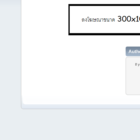
Auth
If 