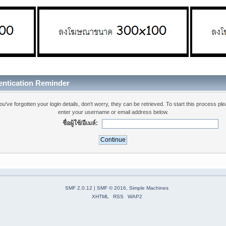
entication Reminder
you've forgotten your login details, don't worry, they can be retrieved. To start this process pl
enter your username or email address below.
ชื่อผู้ใช้/อีเมล์:
SMF 2.0.12
|
SMF © 2016
,
Simple Machines
XHTML
RSS
WAP2