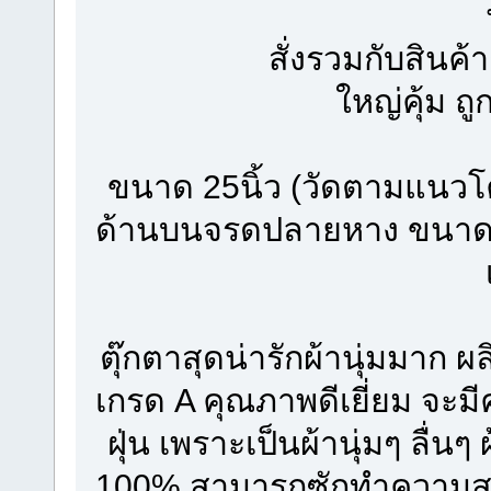
สั่งรวมกับสินค้า
ใหญ่คุ้ม ถ
ขนาด 25นิ้ว (วัดตามแนวโ
ด้านบนจรดปลายหาง ขนาด อ
ตุ๊กตาสุดน่ารักผ้านุ่มมาก 
เกรด A คุณภาพดีเยี่ยม จะมีค
ฝุ่น เพราะเป็นผ้านุ่มๆ ลื่
100% สามารถซักทำความสะอา