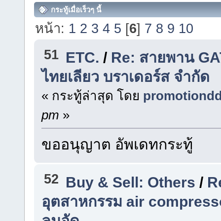
กระทู้เมื่อเร็วๆ นี้
หน้า:
1
2
3
4
5
[
6
]
7
8
9
10
51
ETC.
/
Re: สายพาน GAT
ไทยเลียว บราเดอร์ส จำกัด
« กระทู้ล่าสุด โดย
promotiond
pm
»
ขออนุญาต อัพเดทกระทู้
52
Buy & Sell: Others
/
R
อุตสาหกรรม air compress
ลมอัด.