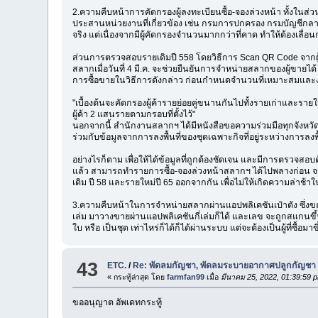
2.ความคืบหน้าการคัดกรองผู้ลงทะเบียนซื้อ-จองล่วงหน้า ทั้งในส
ประสานหน่วยงานที่เกี่ยวข้อง เช่น กรมการปกครอง กรมบัญชีกลาง
จริง แต่เนื่องจากมีผู้คัดกรองจำนวนมากกว่าที่คาด ทำให้ต้องเลื่อ
ส่วนการตรวจสอบรายเดิมปี 558 โดยวิธีการ Scan QR Code จากผู้
สลากเมื่อวันที่ 4 มี.ค. จะช่วยยืนยันการจำหน่ายสลากของผู้ขายได
การซื้อขายในวิธีการดังกล่าว ก่อนกำหนดจำนวนที่เหมาะสมและงวดเ
"เบื้องต้นจะคัดกรองผู้ค้ารายย่อยคู่ขนานกันไปทั้งรายเก่าและร
ผู้ค้า 2 แสนรายตามกรอบที่ตั้งไว้"
นอกจากนี้ สำนักงานสลากฯ ได้มีหนังสือขอความร่วมมือทุกจังหวัด
ร่วมกับข้อมูลจากการลงพื้นที่ของชุดเฉพาะกิจที่อยู่ระหว่างการลงพ
อย่างไรก็ตาม เพื่อให้ได้ข้อมูลที่ถูกต้องชัดเจน และมีการตรวจ
แล้ว สามารถทำรายการซื้อ-จองล่วงหน้าสลากฯ ได้ไปพลางก่อน จน
เดิม ปี 58 และรายใหม่ปี 65 ออกจากกัน เพื่อไม่ให้เกิดความล่าช
3.ความคืบหน้าในการจำหน่ายสลากผ่านแอปพลิเคชันเป๋าตัง ซึ่งขณะน
เล่ม มาวางขายผ่านแอปพลิเคชันกี่เล่มก็ได้ และเลข จะถูกสแกนขึ้นจ
ใบ หรือ เป็นชุด เท่าไหร่ก็ได้ก็ได้ผ่านระบบ แต่จะต้องเป็นผู้ที่ซื้
43
ETC.
/
Re: พัดลมกัญชา, พัดลมระบายอากาศปลูกกัญชา
« กระทู้ล่าสุด โดย
farmfan99
เมื่อ
มีนาคม 25, 2022, 01:39:59 
ขออนุญาต อัพเดทกระทู้