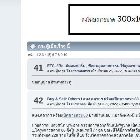
กระทู้เมื่อเร็วๆ นี้
หน้า:
1
2
3
4
[
5
]
6
7
8
9
10
41
ETC.
/
Re: พัดลมฟาร์ม , พัดลมอุตสาหกรรม ใช้ดูดอาก
« กระทู้ล่าสุด โดย
farmfan99
เมื่อ
มีนาคม 25, 2022, 01:40:33 
ขออนุญาต อัพเดทกระทู้
42
Buy & Sell: Others
/
สนง.สลากฯ พร้อมเปิดขายหวย 80 บา
« กระทู้ล่าสุด โดย
Prichas
เมื่อ
มีนาคม 25, 2022, 01:40:18 pm
สนง.สลากฯ พร้อม
เปิดขายหวย 80
บาทผ่านแอปฯ เป๋าตังพ.ค.-มิ.ย.นี
นายลวรณ แสงสนิท ประธานกรรมการสลากกินแบ่งรัฐบาล เปิดเผ
1.โครงการสลาก 80 ซึ่งในเฟสแรกมี 77 จุด ขณะนี้ได้มีการคัด
รวมทั้งหมด 228 ราย ในพื้นที่ 18 จังหวัดภาคกลาง ส่วนภาคอื่น เช