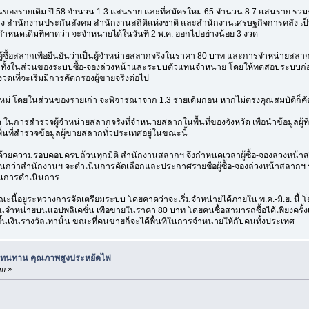
่วนของรายเดิม ปี 58 จำนวน 1.3 แสนราย และที่สมัครใหม่ 65 จำนวน 8.7 แสนราย รวมท
 สำนักงานประกันสังคม สำนักงานสถิติแห่งชาติ และสำนักงานเศรษฐกิจการคลัง เป็นต้
นกำหนดเดิมที่คาดว่า จะจำหน่ายได้ในวันที่ 2 พ.ค. ออกไปอย่างน้อย 3 งวด
ซื้อสลากเพื่อยืนยันว่าเป็นผู้จำหน่ายสลากจริงในราคา 80 บาท และการจำหน่ายสลากผ
้ ทั้งในส่วนของระบบซื้อ-จองล่วงหน้าและระบบตัวแทนจำหน่าย โดยให้ทดสอบระบบก่อน 3 งวด
ที่จะเริ่มมีการคัดกรองผู้ขายจริงต่อไป
ายใหม่ โดยในส่วนของรายเก่า จะพิจารณาจาก 1.3 รายเดิมก่อน หากไม่ตรงคุณสมบัติก็คั
 ในการสำรวจผู้จำหน่ายสลากจริงที่จำหน่ายสลากในพื้นที่ของจังหวัด เพื่อนำข้อมูลผ
ื้นที่สำรวจข้อมูลผู้ขายสลากทั่วประเทศอยู่ในขณะนี้
สอบด้วยความรอบคอบครบถ้วนทุกมิติ สำนักงานสลากฯ จึงกำหนดเวลาผู้ซื้อ-จองล่วงหน้าส
กว่าสำนักงานฯ จะดำเนินการคัดเลือกและประกาศรายชื่อผู้ซื้อ-จองล่วงหน้าสลากฯ ร
้าในการดำเนินการ
ี้อยู่ระหว่างการจัดเตรียมระบบ โดยคาดว่าจะเริ่มจำหน่ายได้ภายใน พ.ค.-มิ.ย. นี้ โด
ำหน่ายบนแอปพลิเคชั่น เพื่อขายในราคา 80 บาท โดยคนซื้อสามารถซื้อได้เพียงครั้งเดียว
อมาขึ้นเงินรางวัลเท่านั้น ขณะที่คนขายก็จะได้พื้นที่ในการจำหน่ายให้กับคนทั้งประเทศ
 ทนทาน คุณภาพสูงประหยัดไฟ
pm
»