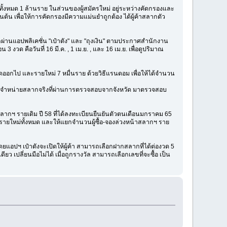
ั้งหมด 1 ล้านราย ในส่วนของผู้สมัครใหม่ อยู่ระหว่างคัดกรองและ
น เพื่อให้การคัดกรองมีความแม่นยำถูกต้อง ได้ผู้ค้าสลากตัว
่านแอปพลิเคชั่น "เป๋าตัง" และ "ถุงเงิน" ตามประกาศสำนักงาน
 คือวันที่ 16 มี.ค. , 1 เม.ย. , และ 16 เม.ย. เพื่อดูปริมาณ
ดออกไป และรายใหม่ 7 หมื่นราย ด้วยวิธีแรนดอม เพื่อให้ได้จำนวน
ู้ที่จำหน่ายสลากจริงที่ผ่านการตรวจสอบจากจังหวัด มาตรวจสอบ
ลากฯ รายเดิม ปี 58 ที่ได้ลงทะเบียนยืนยันตัวตนเดือนมกราคม 65
ายใหม่ทั้งหมด และให้แยกจำนวนผู้ซื้อ-จองล่วงหน้าสลากฯ ราย
ยแอปฯ เป๋าตังจะเปิดให้ผู้ค้า สามารถเลือกฝากสลากที่ได้ต่องวด 5
 เปลี่ยนมือไม่ได้ เมื่อถูกรางวัล สามารถเลือกเลขที่จะซื้อ เป็น