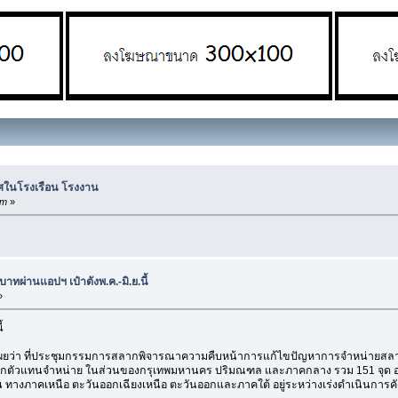
าศในโรงเรือน โรงงาน
pm
»
ทผ่านแอปฯ เป๋าตังพ.ค.-มิ.ย.นี้
»
้
ยว่า ที่ประชุมกรรมการสลากพิจารณาความคืบหน้าการแก้ไขปัญหาการจำหน่ายสลา
เลือกตัวแทนจำหน่าย ในส่วนของกรุเทพมหานคร ปริมณฑล และภาคกลาง รวม 151 จุด อ
่น ทางภาคเหนือ ตะวันออกเฉียงเหนือ ตะวันออกและภาคใต้ อยู่ระหว่างเร่งดำเนินการคัด