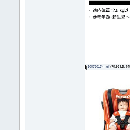
10075017-m.gif
(70.95 kB, 740