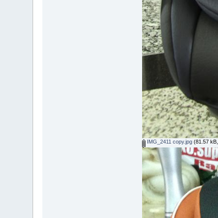
IMG_2411 copy.jpg
(81.57 kB, 