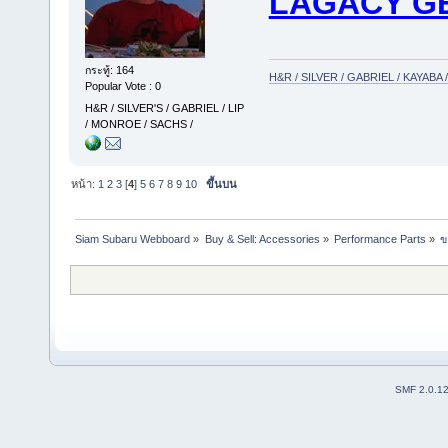
LAGACY G
กระทู้: 164
H&R / SILVER / GABRIEL / KAYAB
Popular Vote : 0
H&R / SILVER'S / GABRIEL / LIP
/ MONROE / SACHS /
หน้า:
1
2
3
[
4
]
5
6
7
8
9
10
ขึ้นบน
Siam Subaru Webboard
»
Buy & Sell: Accessories
»
Performance Parts
»
ข
SMF 2.0.1