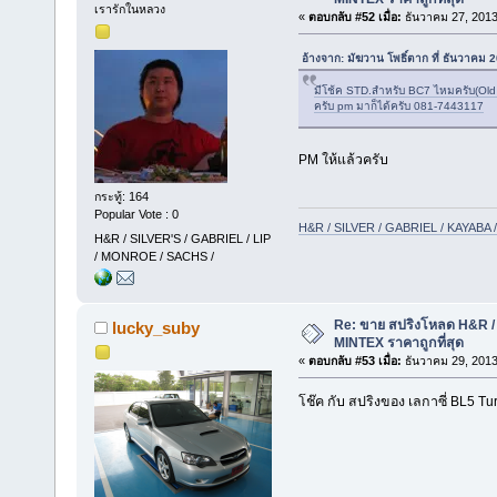
เรารักในหลวง
«
ตอบกลับ #52 เมื่อ:
ธันวาคม 27, 2013
อ้างจาก: มัฆวาน โพธิ์ตาก ที่ ธันวาคม
มีโช้ค STD.สำหรับ BC7 ไหมครับ(Old
ครับ pm มาก็ได้ครับ 081-7443117
PM ให้แล้วครับ
กระทู้: 164
Popular Vote : 0
H&R / SILVER / GABRIEL / KAYAB
H&R / SILVER'S / GABRIEL / LIP
/ MONROE / SACHS /
Re: ขาย สปริงโหลด H&R / 
lucky_suby
MINTEX ราคาถูกที่สุด
«
ตอบกลับ #53 เมื่อ:
ธันวาคม 29, 2013
โช๊ค กับ สปริงของ เลกาซี่ BL5 Turb