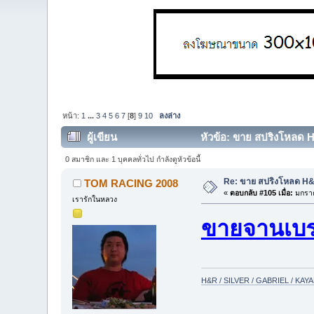
หน้า:
1
...
3
4
5
6
7
[
8
]
9
10
ลงล่าง
ผู้เขียน
หัวข้อ: ขาย สปริงโหลด H
0 สมาชิก และ 1 บุคคลทั่วไป กำลังดูหัวข้อนี้
Re: ขาย สปริงโหลด H&R
TOM RACING 2008
«
ตอบกลับ #105 เมื่อ:
มกราค
เรารักในหลวง
ขายจานเบ
H&R / SILVER / GABRIEL / KA