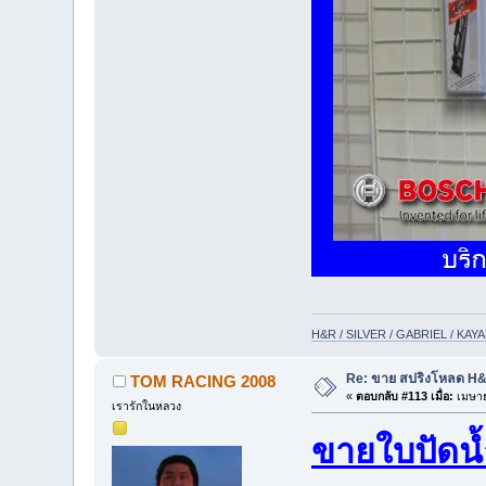
H&R / SILVER / GABRIEL / KA
Re: ขาย สปริงโหลด H&R
TOM RACING 2008
«
ตอบกลับ #113 เมื่อ:
เมษาย
เรารักในหลวง
ขายใบปัดน