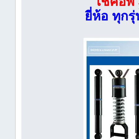
โช๊คอัพ
ยี่ห้อ ทุ