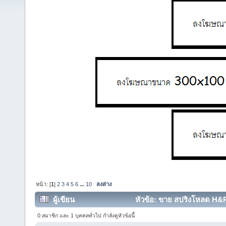
หน้า: [
1
]
2
3
4
5
6
...
10
ลงล่าง
ผู้เขียน
หัวข้อ: ขาย สปริงโหลด H&R
(อ่าน 99441 ครั้ง)
0 สมาชิก และ 1 บุคคลทั่วไป กำลังดูหัวข้อนี้