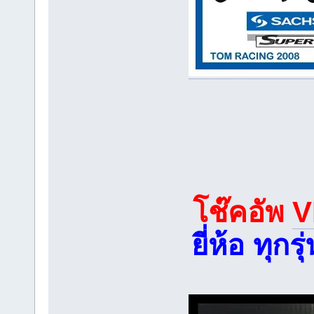
โช๊คอัพ
V
ยี่ห้อ ทุ