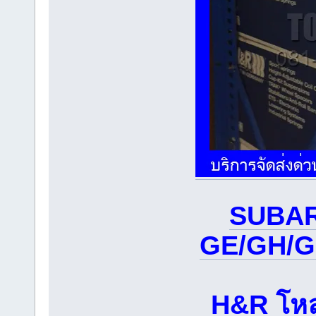
SUBAR
GE/GH/G
H&R โหล