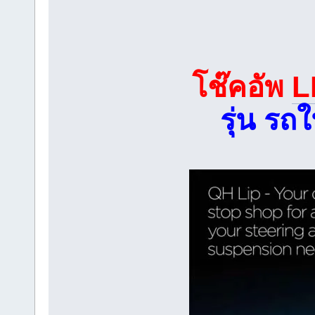
โช๊คอัพ
L
รุ่น ร