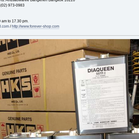
: (02) 973-0983
 am to 17.30 pm.
l.com
/
http://www.forever-shop.com