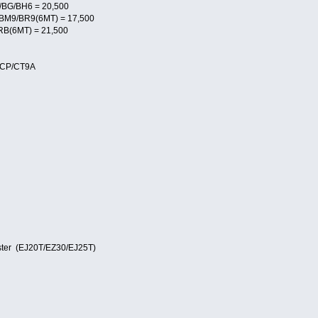
/BG/BH6 = 20,500
)BM9/BR9(6MT) = 17,500
B(6MT) = 21,500
N/CP/CT9A
ster (EJ20T/EZ30/EJ25T)