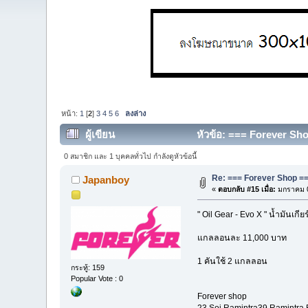
หน้า:
1
[
2
]
3
4
5
6
ลงล่าง
ผู้เขียน
หัวข้อ: === Forever Sh
0 สมาชิก และ 1 บุคคลทั่วไป กำลังดูหัวข้อนี้
Re: === Forever Shop ===
Japanboy
«
ตอบกลับ #15 เมื่อ:
มกราคม 0
" Oil Gear - Evo X " น้ำมันเกีย
แกลลอนละ 11,000 บาท
1 คันใช้ 2 แกลลอน
กระทู้: 159
Popular Vote : 0
Forever shop
23 Soi.Ramintra39 Ramintr