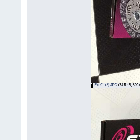
Exe01 (2).JPG
(73.5 kB, 800x6