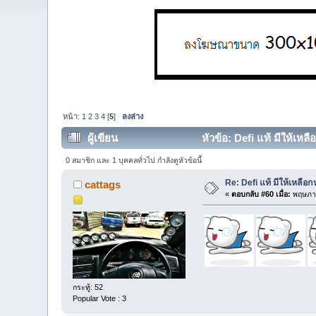
หน้า:
1
2
3
4
[
5
]
ลงล่าง
ผู้เขียน
หัวข้อ: Defi แท้ มีให้เหลื
0 สมาชิก และ 1 บุคคลทั่วไป กำลังดูหัวข้อนี้
Re: Defi แท้ มีให้เหลือ
cattags
«
ตอบกลับ #60 เมื่อ:
พฤษภาค
กระทู้: 52
Popular Vote : 3