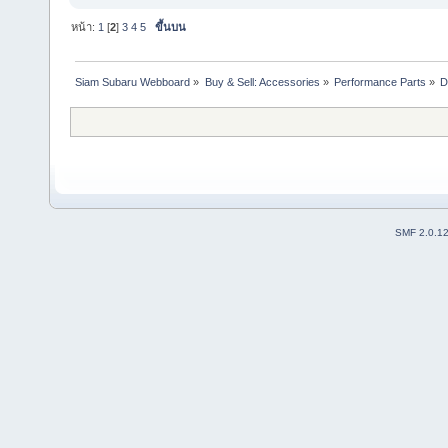
หน้า:
1
[
2
]
3
4
5
ขึ้นบน
Siam Subaru Webboard
»
Buy & Sell: Accessories
»
Performance Parts
»
D
SMF 2.0.1