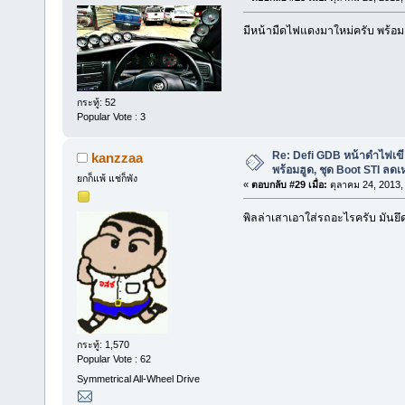
มีหน้ามืดไฟแดงมาใหม่ครับ พร้อ
กระทู้: 52
Popular Vote : 3
Re: Defi GDB หน้าดำไฟเขี
kanzzaa
พร้อมฮูด, ชุด Boot STI ลดเ
ยกก็แพ้ แช่ก็พัง
«
ตอบกลับ #29 เมื่อ:
ตุลาคม 24, 2013,
พิลล่าเสาเอาใส่รถอะไรครับ มันย
กระทู้: 1,570
Popular Vote : 62
Symmetrical All-Wheel Drive