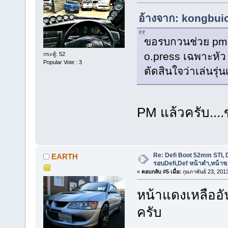
อ้างจาก: kongbuic 
ขอรบกวนช่วย pm 
o.press เฉพาะหัว 
กระทู้: 52
Popular Vote : 3
ตัดสินใจว่าเล่นรุ่น
PM แล้วครับ...
Re: Defi Boot 52mm STI, D
EARTH
รอบDefi,Def หน้าดำ,หน้าข
«
ตอบกลับ #5 เมื่อ:
กุมภาพันธ์ 23, 201
หน้าแดงเหลืออ
ครับ