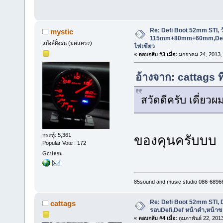
Re: Defi Boot 52mm STI, ว
mystic
115mm+80mm+60mm,Defi 
แก๊งค์ฝั่งธน (มดแคระ)
ไฟเขียว
«
ตอบกลับ #3 เมื่อ:
มกราคม 24, 2013, 
อ้างจาก: cattags 
สวัดดีครับ เดี่ยวผม
กระทู้: 5,361
ของคุนครับบบ
Popular Vote : 172
Gcปลอม
85sound and music studio 086-6896
Re: Defi Boot 52mm STI, D
cattags
รอบDefi,Def หน้าดำ,หน้าข
«
ตอบกลับ #4 เมื่อ:
กุมภาพันธ์ 22, 201