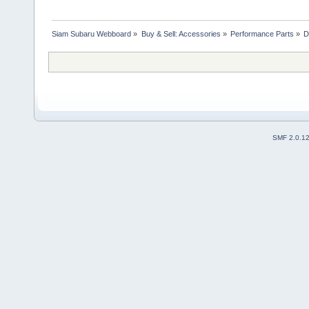
Siam Subaru Webboard
»
Buy & Sell: Accessories
»
Performance Parts
»
D
SMF 2.0.1