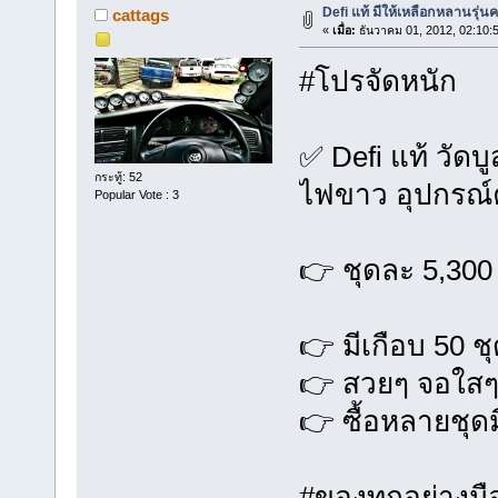
Defi แท้ มีให้เหลือกหลานรุ่นค
cattags
«
เมื่อ:
ธันวาคม 01, 2012, 02:10:
#โปรจัดหนัก
✅ Defi แท้ วัดบ
กระทู้: 52
ไฟขาว อุปกรณ
Popular Vote : 3
👉 ชุดละ 5,30
👉 มีเกือบ 50 ช
👉 สวยๆ จอใส
👉 ซื้อหลายชุด
#ของทุกอย่างมื