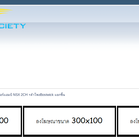
อร์แอมป์ NSX 2CH +ลำโพงBostwick แยกชิ้น