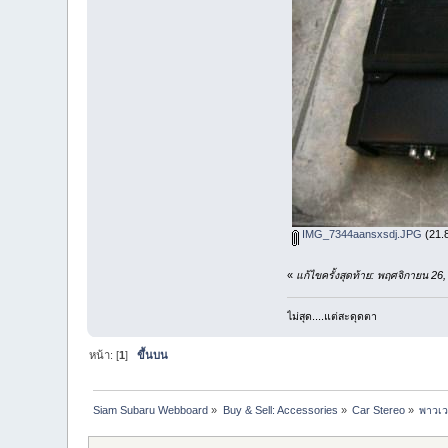
IMG_7344aansxsdj.JPG
(21.8
«
แก้ไขครั้งสุดท้าย: พฤศจิกายน 26
ไม่สุด....แต่สะดุดตา
หน้า: [
1
]
ขึ้นบน
Siam Subaru Webboard
»
Buy & Sell: Accessories
»
Car Stereo
»
พาวเว