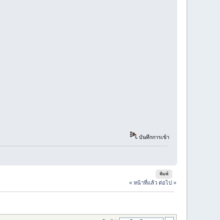
บันทึกการเข้า
พิมพ์
« หน้าที่แล้ว
ต่อไป »