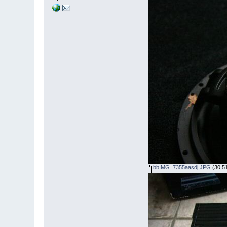
bbIMG_7355aasdj.JPG
(30.51