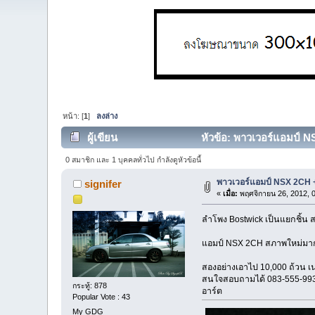
หน้า: [
1
]
ลงล่าง
ผู้เขียน
หัวข้อ: พาวเวอร์แอมป์ N
0 สมาชิก และ 1 บุคคลทั่วไป กำลังดูหัวข้อนี้
พาวเวอร์แอมป์ NSX 2CH 
signifer
«
เมื่อ:
พฤศจิกายน 26, 2012, 
ลำโพง Bostwick เป็นแยกชิ้น ส
แอมป์ NSX 2CH สภาพใหม่มากๆ
สองอย่างเอาไป 10,000 ถ้วน 
สนใจสอบถามได้ 083-555-99
กระทู้: 878
อาร์ต
Popular Vote : 43
My GDG