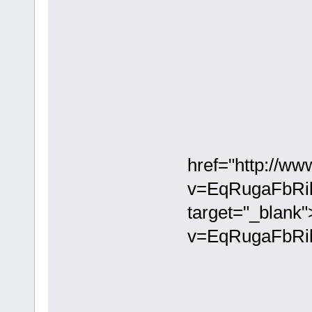
href="http://w
v=EqRugaFbRi
target="_blank
v=EqRugaFbRi