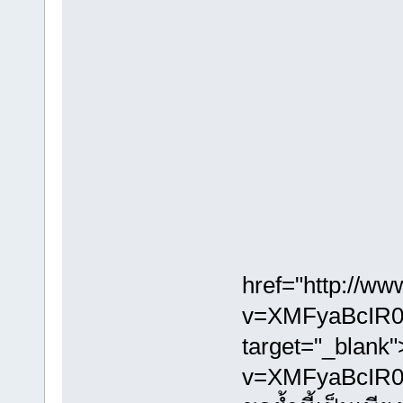
href="http://w
v=XMFyaBcIR0
target="_blank
v=XMFyaBcIR0