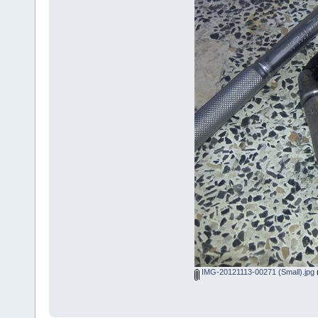
IMG-20121113-00271 (Small).jpg
(