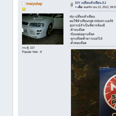
DIY เปลี่ยนหัวเทียน EJ
maiyalap
«
เมื่อ:
พฤศจิกายน 13, 2012, 09:0
diy เปลี่ยนหัวเทียน
ผมใช้หัวเทียนngk iridium เบอร์8
อุปกรณ์จำเป็นที่ควรต้องมี
-ด้ามบล๊อค
-ข้องอต่อลูกบล๊อค
-ลูกบล๊อคตัวยาวเบอร์16
-ตัวต่อบล๊อค
กระทู้: 227
Popular Vote : 8