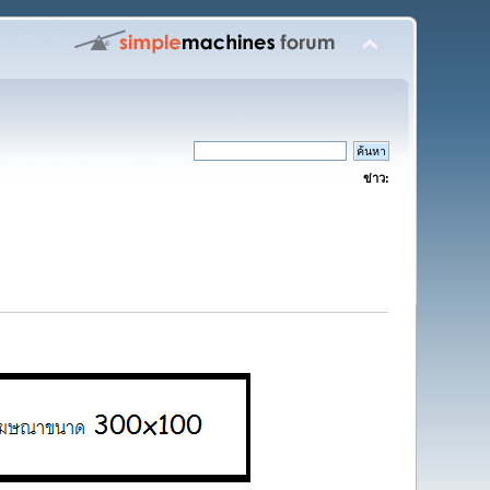
ข่าว: