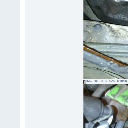
IMG-20121113-00269 (Small).