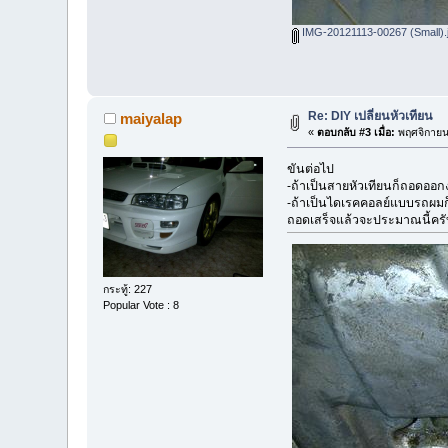
IMG-20121113-00267 (Small).
Re: DIY เปลี่ยนหัวเทียน
maiyalap
«
ตอบกลับ #3 เมื่อ:
พฤศจิกายน 
ขันต่อไป
-ถ้าเป็นสายหัวเทียนก็ถอดออก
-ถ้าเป็นไดเรคคอลย์แบบรถผม
ถอดเสร็จแล้วจะประมาณนี้ครั
กระทู้: 227
Popular Vote : 8