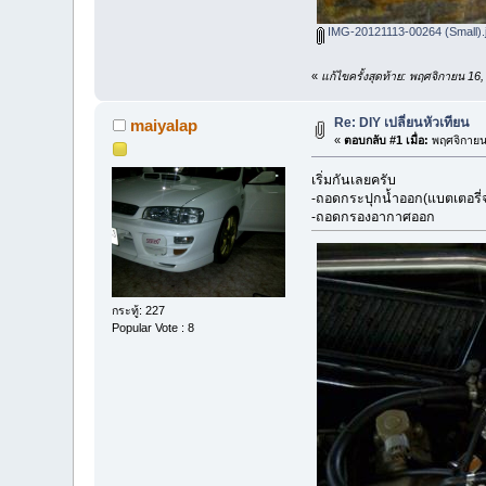
IMG-20121113-00264 (Small).
«
แก้ไขครั้งสุดท้าย: พฤศจิกายน 1
Re: DIY เปลี่ยนหัวเทียน
maiyalap
«
ตอบกลับ #1 เมื่อ:
พฤศจิกายน 
เริ่มกันเลยครับ
-ถอดกระปุกน้ำออก(แบตเตอรี่
-ถอดกรองอากาศออก
กระทู้: 227
Popular Vote : 8