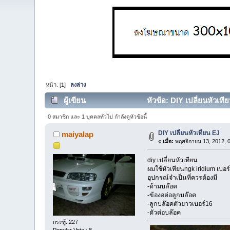
หน้า: [
1
]
ลงล่าง
ผู้เขียน
หัวข้อ: DIY เปลี่ยนหัวเที
0 สมาชิก และ 1 บุคคลทั่วไป กำลังดูหัวข้อนี้
DIY เปลี่ยนหัวเทียน EJ
maiyalap
«
เมื่อ:
พฤศจิกายน 13, 2012, 
diy เปลี่ยนหัวเทียน
ผมใช้หัวเทียนngk iridium เบอร
อุปกรณ์จำเป็นที่ควรต้องมี
-ด้ามบล๊อค
-ข้องอต่อลูกบล๊อค
-ลูกบล๊อคตัวยาวเบอร์16
-ตัวต่อบล๊อค
กระทู้: 227