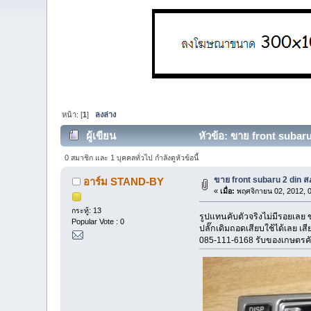
หน้า: [
1
]
ลงล่าง
ผู้เขียน
หัวข้อ: ขาย front subaru
0 สมาชิก และ 1 บุคคลทั่วไป กำลังดูหัวข้อนี้
ขาย front subaru 2 din 
อาร์ม STAND-BY
«
เมื่อ:
พฤศจิกายน 02, 2012, 
กระทู้: 13
รูปแทนคับตัวจริงไม่มีรอยเลย
Popular Vote : 0
ปลั๊กเดิมถอดเสียบใช้ได้เลย เส
085-111-6168 รับของเกษตรค