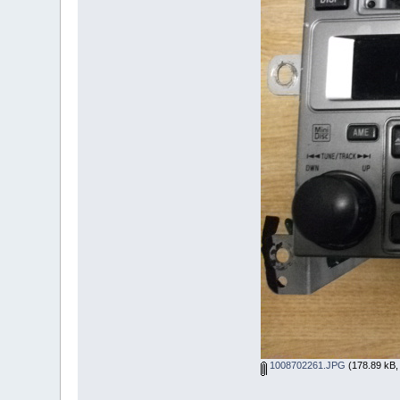
1008702261.JPG
(178.89 kB, 