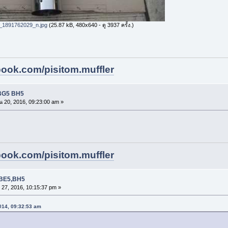
1891762029_n.jpg
(25.87 kB, 480x640 - ดู 3937 ครั้ง.)
book.com/pisitom.muffler
 BG5 BH5
น 20, 2016, 09:23:00 am »
book.com/pisitom.muffler
4,BE5,BH5
 27, 2016, 10:15:37 pm »
2014, 09:32:53 am