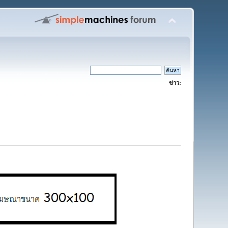
ข่าว: