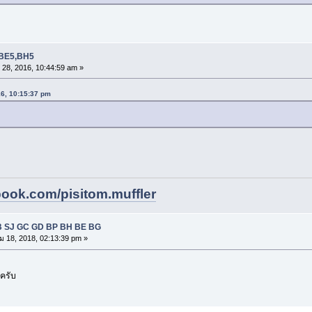
4,BE5,BH5
 28, 2016, 10:44:59 am »
016, 10:15:37 pm
book.com/pisitom.muffler
AB SJ GC GD BP BH BE BG
ม 18, 2018, 02:13:39 pm »
าครับ