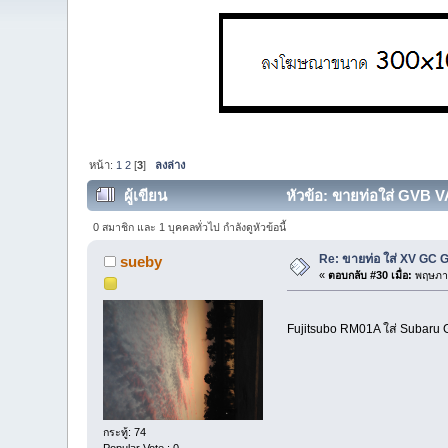
หน้า:
1
2
[
3
]
ลงล่าง
ผู้เขียน
หัวข้อ: ขายท่อใส่ GVB 
0 สมาชิก และ 1 บุคคลทั่วไป กำลังดูหัวข้อนี้
Re: ขายท่อ ใส่ XV GC
sueby
«
ตอบกลับ #30 เมื่อ:
พฤษภาค
Fujitsubo RM01A ใส่ Subaru GC
กระทู้: 74