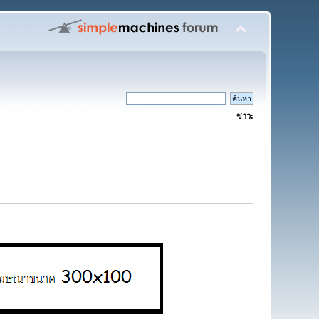
ข่าว: