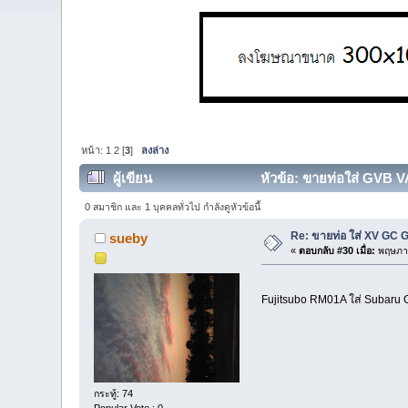
หน้า:
1
2
[
3
]
ลงล่าง
ผู้เขียน
หัวข้อ: ขายท่อใส่ GVB 
0 สมาชิก และ 1 บุคคลทั่วไป กำลังดูหัวข้อนี้
Re: ขายท่อ ใส่ XV GC
sueby
«
ตอบกลับ #30 เมื่อ:
พฤษภาค
Fujitsubo RM01A ใส่ Subaru GC
กระทู้: 74