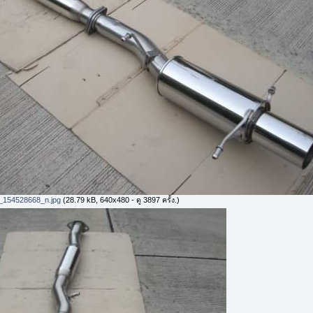
154528668_n.jpg
(28.79 kB, 640x480 - ดู 3897 ครั้ง.)