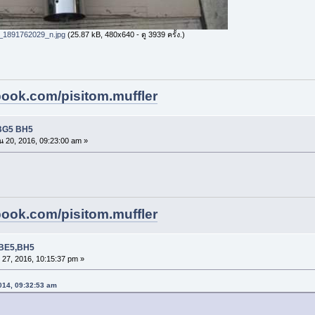
1891762029_n.jpg
(25.87 kB, 480x640 - ดู 3939 ครั้ง.)
book.com/pisitom.muffler
 BG5 BH5
น 20, 2016, 09:23:00 am »
book.com/pisitom.muffler
4,BE5,BH5
 27, 2016, 10:15:37 pm »
2014, 09:32:53 am