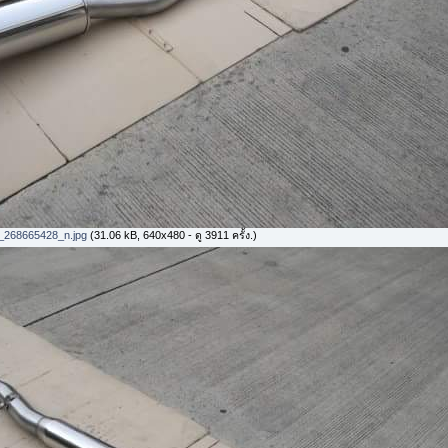
268665428_n.jpg
(31.06 kB, 640x480 - ดู 3911 ครั้ง.)