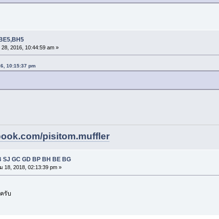
4,BE5,BH5
 28, 2016, 10:44:59 am »
016, 10:15:37 pm
book.com/pisitom.muffler
AB SJ GC GD BP BH BE BG
ม 18, 2018, 02:13:39 pm »
าครับ