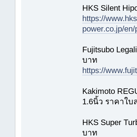
HKS Silent Hi
https://www.hks
power.co.jp/en/
Fujitsubo Legal
บาท
https://www.fu
Kakimoto REGU0
1.6นิ้ว ราคาใบ
HKS Super Tur
บาท