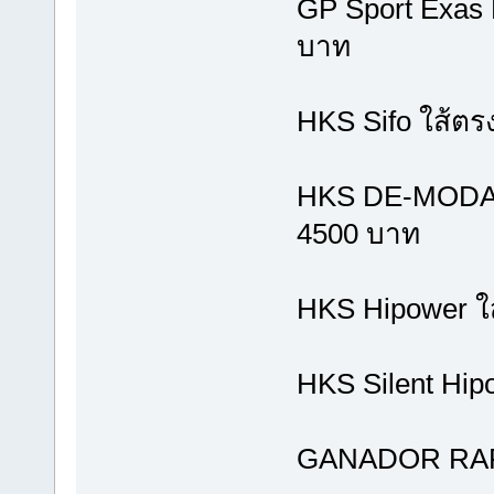
GP Sport Exas 
บาท
HKS Sifo ใส้ตร
HKS DE-MODA C
4500 บาท
HKS Hipower ใส
HKS Silent Hip
GANADOR RAPI