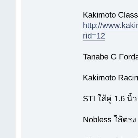
Kakimoto Class
http://www.kaki
rid=12
Tanabe G Forda
Kakimoto Racin
STI ใส้คู่ 1.6 น
Nobless ใส้ตรง