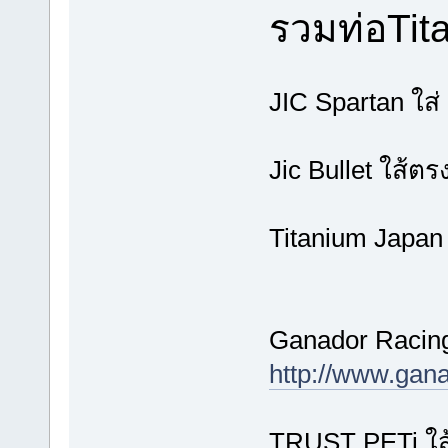
รวมท่อTit
JIC Spartan ใส
Jic Bullet ใส้ต
Titanium Japan
Ganador Racing
http://www.gana
TRUST PETi ใส้