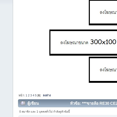
หน้า:
1
2
3
4
5
[
6
]
ลงล่าง
ผู้เขียน
หัวข้อ: ***ขายล้อ RE30 C
54489 ครั้ง)
0 สมาชิก และ 1 บุคคลทั่วไป กำลังดูหัวข้อนี้