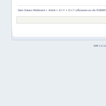
Siam Subaru Webboard
»
Article
»
D.I.Y.
»
D.I.Y เปลี่ยนคอพวงมาลัย SUBARU
SMF 2.0.1