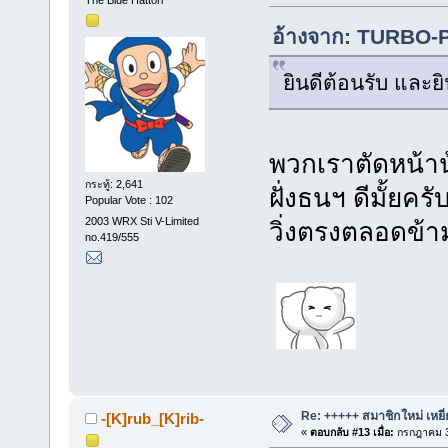
อ้างจาก: TURBO-P
ยินดีต้อนรับ และยิ
พวกเราตัดหน้าน
กระทู้: 2,641
ฝั่งธนฯ ดีมั้ยคร
Popular Vote : 102
2003 WRX Sti V-Limited
วิ่งตรงตลอดข้า
no.419/555
Re: +++++ สมาชิกใหม่ เหยี
-[K]rub_[K]rib-
«
ตอบกลับ #13 เมื่อ:
กรกฎาคม 3