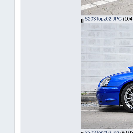
S203Topz02.JPG
(104.
S203Topz03.jpg
(90.02