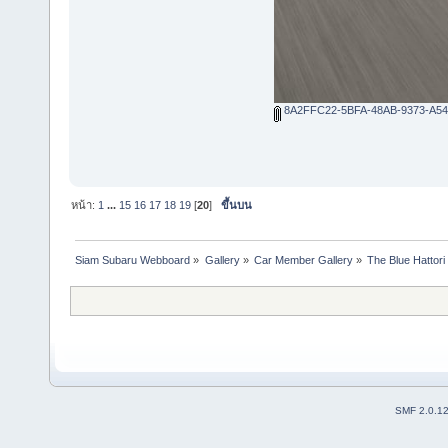
8A2FFC22-5BFA-48AB-9373-A54
หน้า:
1
...
15
16
17
18
19
[
20
]
ขึ้นบน
Siam Subaru Webboard
»
Gallery
»
Car Member Gallery
»
The Blue Hattor
SMF 2.0.1