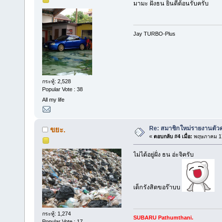
มามะ ฝั่งธน ยินดีต้อนรับครับ
Jay TURBO-Plus
กระทู้: 2,528
Popular Vote : 38
All my life
Re: สมาชิกใหม่รายงานตัวค
ขยะ.
«
ตอบกลับ #4 เมื่อ:
พฤษภาคม 17
ไม่ได้อยู่ฝั่ง ธน อ่ะจิครับ
เด็กรังสิตขอร๊าบบ
กระทู้: 1,274
SUBARU Pathumthani.
Popular Vote : 17