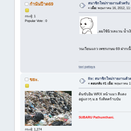
สมาชิกใหม่รายงานตัวครับ
กำนันป๊าด69
«
เมื่อ:
พฤษภาคม 16, 2012, 11:
กระทู้: 1
Popular Vote : 0
..ผมใช้นิวเลแวน น้ำเ
วนเวียนแถว เพชรเกษม 69 ฝากเนื
taxi pattaya
Re: สมาชิกใหม่รายงานตัวค
ขยะ.
«
ตอบกลับ #1 เมื่อ:
พฤษภาคม 17
ต้นขับอิม WRX หน้าแมว สีแดง
อยู่แถวๆ ม.ธ รังสิตคร้าบป๋ม
SUBARU Pathumthani.
กระทู้: 1,274