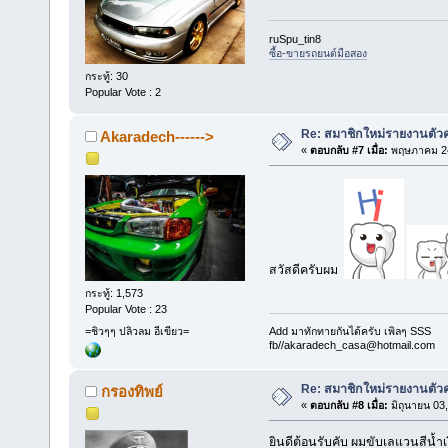
ruSpu_tin8
ซื้อ-ขายรถยนต์มือสอง
กระทู้: 30
Popular Vote : 2
Re: สมาชิกใหม่รายงานตัวค
Akaradech------>
«
ตอบกลับ #7 เมื่อ:
พฤษภาคม 24
สวัสดีครับผม
กระทู้: 1,573
Popular Vote : 23
=ชิวๆๆ ปลิวลม อีเขียว=
Add มาทักทายกันได้ครับ เพิลๆ SSS
fb//akaradech_casa@hotmail.com
Re: สมาชิกใหม่รายงานตัวค
กรองทิพย์
«
ตอบกลับ #8 เมื่อ:
มิถุนายน 03
ยินดีต้อนรับคับ ผมขับเลแวนสีน้ำ