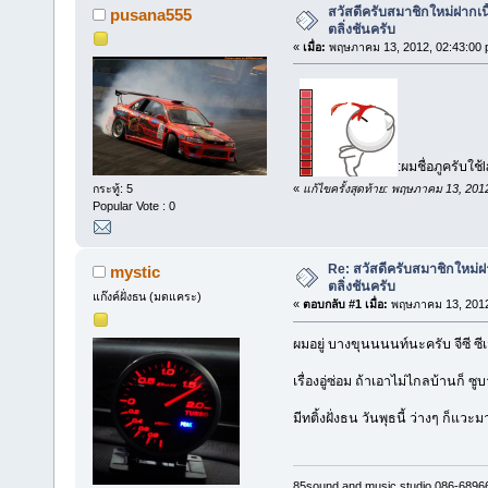
สวัสดีครับสมาชิกใหม่ฝากเนื
pusana555
ตลิ่งชันครับ
«
เมื่อ:
พฤษภาคม 13, 2012, 02:43:00 
:ผมชื่อภูครับใ
«
แก้ไขครั้งสุดท้าย: พฤษภาคม 13, 2012
กระทู้: 5
Popular Vote : 0
Re: สวัสดีครับสมาชิกใหม่ฝา
mystic
ตลิ่งชันครับ
แก๊งค์ฝั่งธน (มดแคระ)
«
ตอบกลับ #1 เมื่อ:
พฤษภาคม 13, 2012
ผมอยู่ บางขุนนนนท์นะครับ จีซี ซี
เรื่องอู่ซ่อม ถ้าเอาไม่ไกลบ้านก็ 
มีทติ้งฝั่งธน วันพุธนี้ ว่างๆ ก็แว
85sound and music studio 086-6896