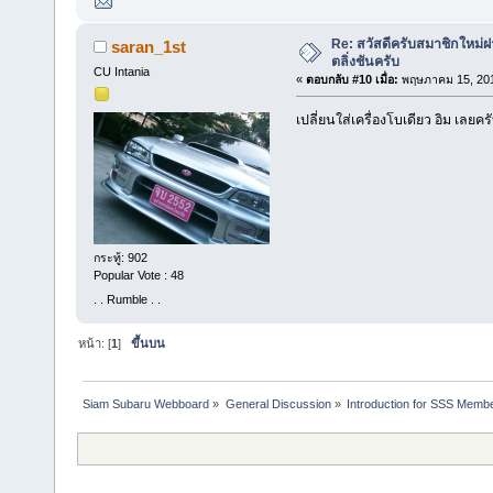
Re: สวัสดีครับสมาชิกใหม่ฝา
saran_1st
ตลิ่งชันครับ
CU Intania
«
ตอบกลับ #10 เมื่อ:
พฤษภาคม 15, 201
เปลี่ยนใส่เครื่องโบเดียว อิม เลยค
กระทู้: 902
Popular Vote : 48
. . Rumble . .
หน้า: [
1
]
ขึ้นบน
Siam Subaru Webboard
»
General Discussion
»
Introduction for SSS Membe