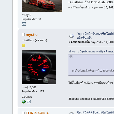
เคยไปซ่อมเเร้วครับหมดไป25000เ
«
แก้ไขครั้งสุดท้าย: พฤษภาคม 13, 2012
กระทู้: 5
Popular Vote : 0
Re: สวัสดีครับสมาชิกใหม่ฝา
mystic
ตลิ่งชันครับ
แก๊งค์ฝั่งธน (มดแคระ)
«
ตอบกลับ #4 เมื่อ:
พฤษภาคม 14, 2012
อ้างจาก: วิบูลย์ศุภสกุลอาภาพิบูล ที่ 
เคยไปซ่อมเเร้วครับหมดไป25000เเล้ว
ไม่งั้นต้องข้ามฝั่ง มาหาพี่พนมบีว
กระทู้: 5,361
Popular Vote : 172
Gcปลอม
85sound and music studio 086-6896
Re: สวัสดีครับสมาชิกใหม่ฝา
TURBO-Plus