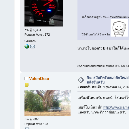
รถก็ออกจากอู่พี่มานะแถวเพชรเกษมแ
กระทู้: 5,361
นี่ใช้โบอะไรได้บ้างครับ
Popular Vote : 172
Gcปลอม
หาเทอโบของตัว BH มาใส่ก็ได้นะค
85sound and music studio 086-6896
Re: สวัสดีครับสมาชิกใหม่ฝา
ValenDear
ตลิ่งชันครับ
«
ตอบกลับ #9 เมื่อ:
พฤษภาคม 14, 2012
เครื่องปีไหนครับ แนะนำใส่เทอร์โบ
เทอร์โบเห็นมีที่นี่
http://www.sia
แพงครับ น่าจะดีกว่าซ่อมนะครับ
กระทู้: 607
Popular Vote : 28