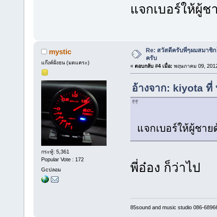
แจกเบอร์ให้ผู้
Re: สวัสดีครับพี่ๆผมสมาชิก
mystic
ครับ
แก๊งค์ฝั่งธน (มดแคระ)
«
ตอบกลับ #4 เมื่อ:
พฤษภาคม 09, 2012
อ้างจาก: kiyota ท
แจกเบอร์ให้ผู้ชา
กระทู้: 5,361
Popular Vote : 172
พี่อ๋อง ก็ว่าไป
Gcปลอม
85sound and music studio 086-6896