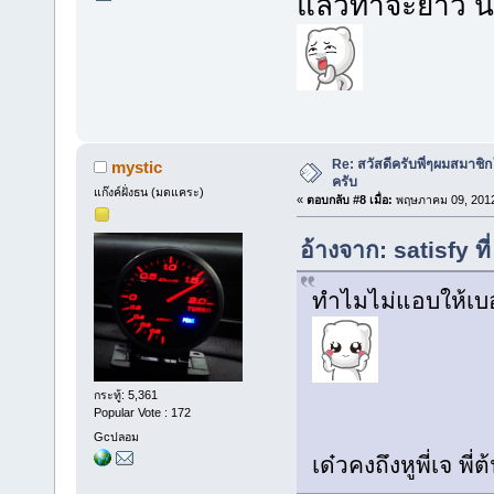
แล้วท่าจะยาว น
Re: สวัสดีครับพี่ๆผมสมาชิก
mystic
ครับ
แก๊งค์ฝั่งธน (มดแคระ)
«
ตอบกลับ #8 เมื่อ:
พฤษภาคม 09, 2012
อ้างจาก: satisfy 
ทำไมไม่แอบให้เบอ
กระทู้: 5,361
Popular Vote : 172
Gcปลอม
เด๋วคงถึงหูพี่เจ พี