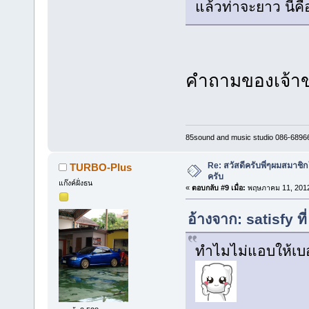
แล้วท่าจะยาว นี่
คำถามของเจ้าขอ
85sound and music studio 086-6896
Re: สวัสดีครับพี่ๆผมสมาชิก
TURBO-Plus
ครับ
แก๊งค์ฝั่งธน
«
ตอบกลับ #9 เมื่อ:
พฤษภาคม 11, 2012
อ้างจาก: satisfy 
ทำไมไม่แอบให้เบอ