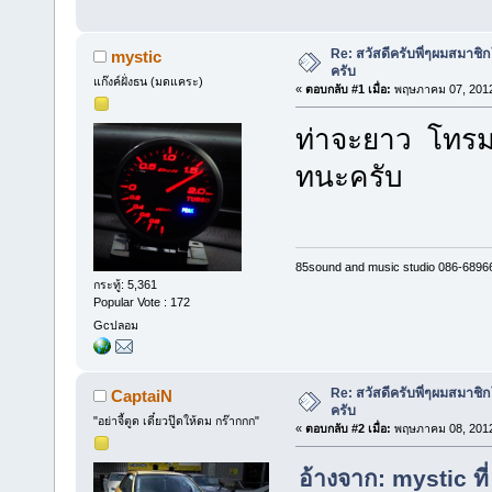
Re: สวัสดีครับพี่ๆผมสมาชิก
mystic
ครับ
แก๊งค์ฝั่งธน (มดแคระ)
«
ตอบกลับ #1 เมื่อ:
พฤษภาคม 07, 2012
ท่าจะยาว โทรมา
ทนะครับ
85sound and music studio 086-6896
กระทู้: 5,361
Popular Vote : 172
Gcปลอม
Re: สวัสดีครับพี่ๆผมสมาชิก
CaptaiN
ครับ
"อย่าจี้ตูด เดี๋ยวปู๊ดให้ดม กร๊ากกก"
«
ตอบกลับ #2 เมื่อ:
พฤษภาคม 08, 2012
อ้างจาก: mystic ท