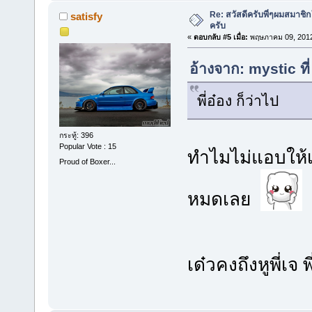
Re: สวัสดีครับพี่ๆผมสมาชิก
satisfy
ครับ
«
ตอบกลับ #5 เมื่อ:
พฤษภาคม 09, 2012
อ้างจาก: mystic ท
พี่อ๋อง ก็ว่าไป
กระทู้: 396
Popular Vote : 15
ทำไมไม่แอบให้เ
Proud of Boxer...
หมดเลย
เด๋วคงถึงหูพี่เจ 