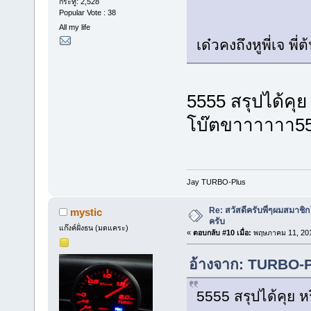
กระทู้: 2,528
Popular Vote : 38
All my life
เด๋วคงถึงหูพี่เจ พี
5555 สรุปได้คุย
โบ๊ตขาาาาาา5
Jay TURBO-Plus
Re: สวัสดีครับพี่ๆผมสมาชิก
mystic
ครับ
แก๊งค์ฝั่งธน (มดแคระ)
«
ตอบกลับ #10 เมื่อ:
พฤษภาคม 11, 201
อ้างจาก: TURBO-P
5555 สรุปได้คุย ห