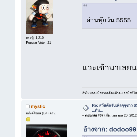
ผ่านทุ๊กวัน 5555
กระทู้: 1,210
Popular Vote : 21
แวะเข้ามาเลยนะ
ถ้าไม่ปล่อยมือจากอดีตแล้วจะเอามือที่
Re: สวัสดีครับเพิลๆๆชาว S
mystic
...ต้น...
แก๊งค์ฝั่งธน (มดแคระ)
«
ตอบกลับ #67 เมื่อ:
เมษายน 20, 2012,
อ้างจาก: dodoo99 