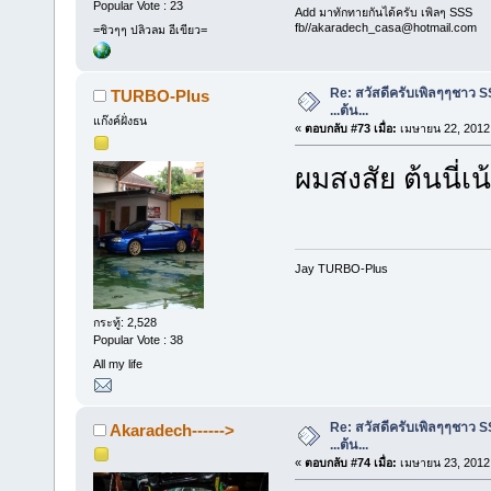
Popular Vote : 23
Add มาทักทายกันได้ครับ เพิลๆ SSS
fb//akaradech_casa@hotmail.com
=ชิวๆๆ ปลิวลม อีเขียว=
Re: สวัสดีครับเพิลๆๆชาว S
TURBO-Plus
...ต้น...
แก๊งค์ฝั่งธน
«
ตอบกลับ #73 เมื่อ:
เมษายน 22, 2012,
ผมสงสัย ต้นนี่เ
Jay TURBO-Plus
กระทู้: 2,528
Popular Vote : 38
All my life
Re: สวัสดีครับเพิลๆๆชาว S
Akaradech------>
...ต้น...
«
ตอบกลับ #74 เมื่อ:
เมษายน 23, 2012,