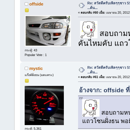
Re: สวัสดีครับเพิลๆๆชาว S
offside
...ต้น...
«
ตอบกลับ #60 เมื่อ:
เมษายน 20, 2012,
สอบถามหน่
คันไหมคับ แถวโ
กระทู้: 43
Popular Vote : 1
Re: สวัสดีครับเพิลๆๆชาว S
mystic
...ต้น...
แก๊งค์ฝั่งธน (มดแคระ)
«
ตอบกลับ #61 เมื่อ:
เมษายน 20, 2012,
อ้างจาก: offside ท
สอบถามหน่อ
แถวโซนฝั่งธน พอม
กระทู้: 5,361