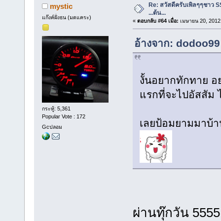
Re: สวัสดีครับเพิลๆๆชาว S
mystic
...ต้น...
แก๊งค์ฝั่งธน (มดแคระ)
«
ตอบกลับ #64 เมื่อ:
เมษายน 20, 2012,
อ้างจาก: dodoo99 
งั้นอยากทักทาย อ
แรกที่จะไปอัสสัม 
กระทู้: 5,361
Popular Vote : 172
เลยป้อมยามมาบ้าน
Gcปลอม
ผ่านทุ๊กวัน 5555