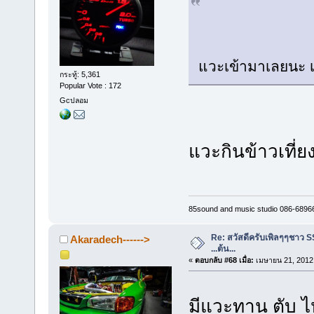
แวะเข้ามาเลยนะ เ
กระทู้: 5,361
Popular Vote : 172
Gcปลอม
แวะกินข้าวเที่
85sound and music studio 086-6896
Re: สวัสดีครับเพิลๆๆชาว S
Akaradech------>
...ต้น...
«
ตอบกลับ #68 เมื่อ:
เมษายน 21, 2012,
มีแวะทาน ตับ ไ