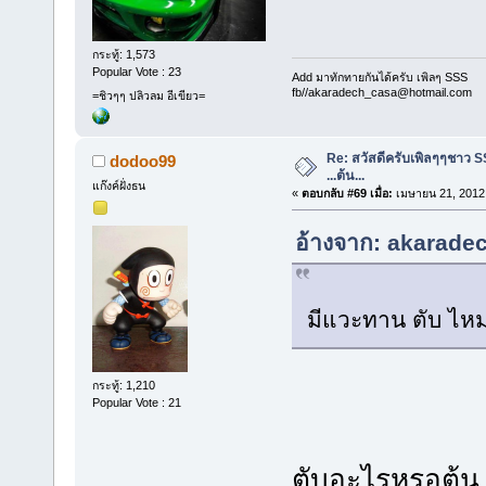
กระทู้: 1,573
Popular Vote : 23
Add มาทักทายกันได้ครับ เพิลๆ SSS
fb//akaradech_casa@hotmail.com
=ชิวๆๆ ปลิวลม อีเขียว=
Re: สวัสดีครับเพิลๆๆชาว S
dodoo99
...ต้น...
แก๊งค์ฝั่งธน
«
ตอบกลับ #69 เมื่อ:
เมษายน 21, 2012,
อ้างจาก: akaradec
มีแวะทาน ตับ ไหม
กระทู้: 1,210
Popular Vote : 21
ตับอะไรหรอต้