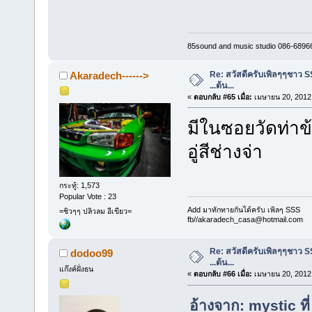
85sound and music studio 086-6896
Re: สวัสดีครับเพิลๆๆชาว S
Akaradech------>
...ต้น...
«
ตอบกลับ #65 เมื่อ:
เมษายน 20, 2012,
มีในซอยวัดท่าข
อู่สีช่างจ่า
กระทู้: 1,573
Popular Vote : 23
Add มาทักทายกันได้ครับ เพิลๆ SSS
=ชิวๆๆ ปลิวลม อีเขียว=
fb//akaradech_casa@hotmail.com
Re: สวัสดีครับเพิลๆๆชาว S
dodoo99
...ต้น...
แก๊งค์ฝั่งธน
«
ตอบกลับ #66 เมื่อ:
เมษายน 20, 2012,
อ้างจาก: mystic ท