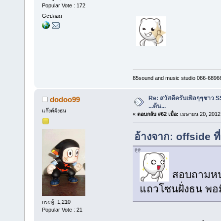
Popular Vote : 172
Gcปลอม
85sound and music studio 086-6896
Re: สวัสดีครับเพิลๆๆชาว S
dodoo99
...ต้น...
แก๊งค์ฝั่งธน
«
ตอบกลับ #62 เมื่อ:
เมษายน 20, 2012,
อ้างจาก: offside ท
สอบถามหน่อ
แถวโซนฝั่งธน พอม
กระทู้: 1,210
Popular Vote : 21