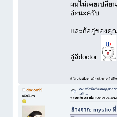
ผมไม่เคยเปลี่ยนน
อ่ะนะครับ
และก้ออู่ของคุ
อู่สีdoctor
ถ้าไม่ปล่อยมือจากอดีตแล้วจะเอามือที่
Re: สวัสดีครับเพิลๆๆชาว S
dodoo99
...ต้น...
แก๊งค์ฝั่งธน
«
ตอบกลับ #63 เมื่อ:
เมษายน 20, 2012,
อ้างจาก: mystic ท