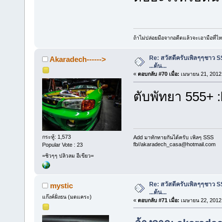
ถ้าไม่ปล่อยมือจากอดีตแล้วจะเอามือที่
Re: สวัสดีครับเพิลๆๆชาว S
Akaradech------>
...ต้น...
«
ตอบกลับ #70 เมื่อ:
เมษายน 21, 2012,
ตับพัทยา 555+ 
กระทู้: 1,573
Add มาทักทายกันได้ครับ เพิลๆ SSS
fb//akaradech_casa@hotmail.com
Popular Vote : 23
=ชิวๆๆ ปลิวลม อีเขียว=
Re: สวัสดีครับเพิลๆๆชาว S
mystic
...ต้น...
แก๊งค์ฝั่งธน (มดแคระ)
«
ตอบกลับ #71 เมื่อ:
เมษายน 22, 2012,