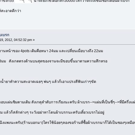
ว่าขี้งก55
น่าจะยังใช้ได้อีกสัก30000โลกว่าจะถึงเซ็นเซอร์เตือนผ้าเบรก
้สะอาดดีกว่า
บบเบรก
9, 2012, 04:52:32 pm »
านหน้าของ 4pots เดิมคือหนา 24มม และเปลี่ยนเมื่อบางถึง 22มม
1.13มม สังเกตตรงด้านบนสุดของจานจะมีขอบขึ้นมาตามความสึกหรอ
ทำน้ำยาทำความสะอาดเฉยๆ พ่นๆ แล้วก็เอาแปรงสีฟันเก่าๆขัด
อบแผ่นชิมตามเดิม สังเกตุลำดับการเรียงนะครับ ผ้าเบรก-->แผ่นที่เป็นซี่ๆ-->ที่มีครึ่งแ
 แล้วก็สลักต่างๆ ระวังอย่าทาโดนผ้าเบรกนะครับเดี๋ยวเบรกไม่อยู่
กนึงแพงนะครับ(ร้านบอกมา)ใครใช้น้อยๆลองขอร้านที่ซื้อผ้าเบรกมาก็ได้เป็นซองๆเหมือ