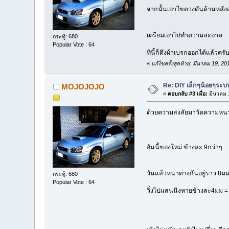
จากนั้นเอาใขควงดันด้านหลัง
เตรียมเอาไปทำความสะอาด
กระทู้: 680
Popular Vote : 64
ทีนี้ก็ดึงผ้าเบรกออกได้แล้วครั
«
แก้ไขครั้งสุดท้าย: มีนาคม 19,
Re: DIY เล็กๆน้อยๆระ
MOJOJOJO
«
ตอบกลับ #3 เมื่อ:
มีนาคม 1
ด้วยความสงสัยมาวัดความหนาเ
อันนี้ของใหม่ ข้างละ 9กว่าๆ
วันแล้วหนาต่างกันอยู่ราว 8ม
กระทู้: 680
Popular Vote : 64
วิ่งไปแสนนึงหายข้างละ4มม =