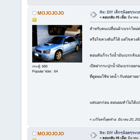
Re: DIY เล็กๆน้อยๆระ
MOJOJOJO
«
ตอบกลับ #5 เมื่อ:
มีนาคม 1
สำหรับคนเปลี่ยนผ้าเบรกใหม่ตอน
หรือไขควงดันก็ได้ แต่ไขควงต
ตอนดันก็ระวังน้ำมันเบรกล้น
เปิดฝากระปุกน้ำมันเบรกออกมา
กระทู้: 680
Popular Vote : 64
ที่ดูดผมใช้ขวดน้ำ กับท่อสายยา
แต่บอกก่อน ตอนผมทำไม่ได้เป
«
แก้ไขครั้งสุดท้าย: มีนาคม 20,
Re: DIY เล็กๆน้อยๆระ
MOJOJOJO
«
ตอบกลับ #6 เมื่อ:
มีนาคม 1