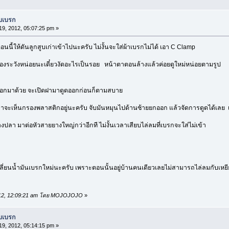
บบเบรก
9, 2012, 05:07:25 pm »
นี้ให้ดันลูกสูบเก่าเข้าไปนะครับ ไม่งั้นจะใส่ผ้าเบรกไม่ได้ เอา C Clamp
้องระวังหน่อยนะเดี๋ยวงัดอะไรเป็นรอย หน้าตาตอนล้างแล้วค่อยดูใหม่หน่อยตามรูป
ออกมาด้วย จะเปิดฝามาดูดออกก่อนก็ตามสบาย
จะเห็นกรองพลาสติกอยู่นะครับ จับมันหมุนไปด้านซ้ายยกออก แล้วจัดการดูดได้เลย เ
งปลา มาต่อหัวสายยางใหญ่กว่าอีกที ไม่งั้นเวลาเสียบไล่ลมที่เบรกจะใส่ไม่เข้า
ลี่ยนน้ำมันเบรกใหม่นะครับ เพราะตอนนั้นอยู่บ้านคนเดียวเลยไม่สามารถไล่ลมกับเห
 2012, 12:09:21 am โดย MOJOJOJO
»
บบเบรก
9, 2012, 05:14:15 pm »