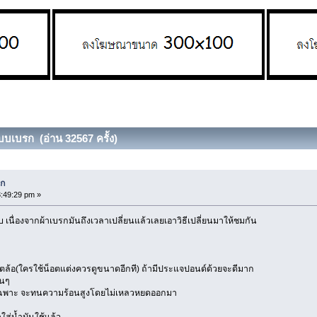
บบเบรก (อ่าน 32567 ครั้ง)
รก
3:49:29 pm »
บ เนื่องจากผ้าเบรกมันถึงเวลาเปลี่ยนแล้วเลยเอาวิธีเปลี่ยนมาให้ชมกัน
ตล้อ(ใครใช้น็อตแต่งควรดูขนาดอีกที) ถ้ามีประแจปอนด์ด้วยจะดีมาก
่นๆ
ฉพาะ จะทนความร้อนสูงโดยไม่เหลวหยดออกมา
ส่น้ำมันใช้แล้ว