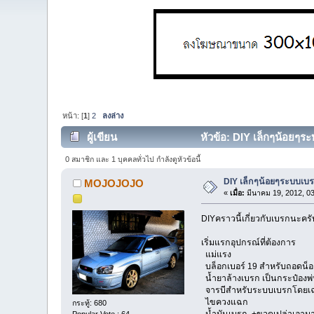
หน้า: [
1
]
2
ลงล่าง
ผู้เขียน
หัวข้อ: DIY เล็กๆน้อยๆระ
0 สมาชิก และ 1 บุคคลทั่วไป กำลังดูหัวข้อนี้
DIY เล็กๆน้อยๆระบบเบ
MOJOJOJO
«
เมื่อ:
มีนาคม 19, 2012, 0
DIYคราวนี้เกี่ยวกับเบรกนะครั
เริ่มแรกอุปกรณ์ที่ต้องการ
แม่แรง
บล็อกเบอร์ 19 สำหรับถอดน็อ
น้ำยาล้างเบรก เป็นกระป๋องพ
จารบีสำหรับระบบเบรกโดยเ
ไขควงแฉก
กระทู้: 680
น้ำมันเบรก +ขวดเปล่าเอามาใ