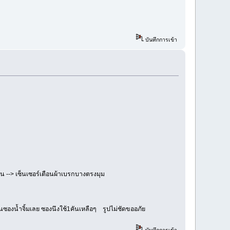
บันทึกการเข้า
ผ่น --> เซ็นเซอร์เตือนผ้าเบรกบางตรงมุม
นซองน้ำจิ้มเลย ซองนึงใช้1คันเหลือๆ รูปไม่ชัดขออภัย