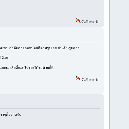
บันทึกการเข้า
ลำบาก ลำดับการถอดน็อตก็ตามรูปเลย ขันเป็นรูปดาว
รงได้เลย
และเอาล้อที่ถอดไปรองใต้รถด้วยก็ดี
บันทึกการเข้า
นตรงๆก็ออกครับ