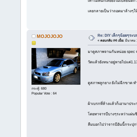
เท้าไม่หนักเลยยังไม่เปลี่ยนดีก
เลยกลายเป็นว่าถอดมาล้างๆให
Re: DIY เล็กๆน้อยๆระ
MOJOJOJO
«
ตอบกลับ #4 เมื่อ:
มีนาคม 1
มาดูสภาพจานกันหน่อย spec จ
วัดแล้วยังหนาอยู่หายไปแค่
ดูสภาพลูกยาง ยังไม่ฉีกขาด 
กระทู้: 680
Popular Vote : 64
ผ้าเบรกที่ล้างแล้วก็เอามาประก
โดยทาจารบีบางๆระหว่าแผ่นชิม
ลืมบอกไปว่าจารบีอันนี้กระปุ