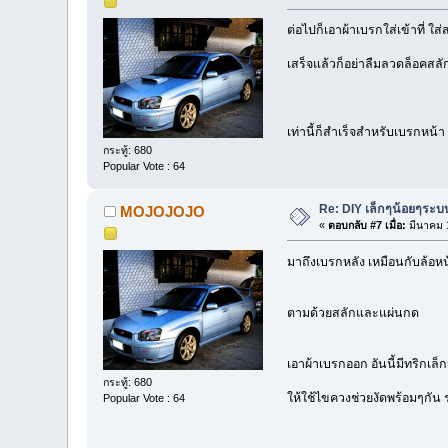
ต่อไปก็เอาผ้าเบรกใส่เข้าที่ ใ
เสร็จแล้วก็อย่าลืมลวดล็อคสล
เท่านี้ก็สำเร็จสำหรับเบรกหน้
กระทู้: 680
Popular Vote : 64
Re: DIY เล็กๆน้อยๆระ
MOJOJOJO
«
ตอบกลับ #7 เมื่อ:
มีนาคม 1
มาถึงเบรกหลัง เหมือนกับล้อห
ตามด้วยสลักและแผ่นกด
เอาผ้าเบรกออก อันนี้มีทริกเล็
กระทู้: 680
ให้ใช้ไขควงช่วยงัดพร้อมๆกัน 
Popular Vote : 64