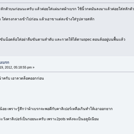
ส่สลักตัวบนก่อนนะครับ แล้วค่อยใส่แผ่นกดผ้าเบรก ใช้นิ้วกดมันลงมาแล้วค่อยใส่สลักตัว
ัก ใส่ตรงกลางเข้าไปก่อน แล้วเอาขาแต่ละข้างใส่รูปลายสลัก
า ขันน็อตล้อใส่อย่าลืมขันตามลำดับ และกวดให้ได้ตามspec ตอนล้ออยู่บนพื้นแล้ว
บบเบรก
9, 2012, 05:18:55 pm »
น้าครับ เอาลวดล็อคออกก่อน
กน้อย เพราะรู้สึกว่าผ้าเบรกจะพอดีกับคาลิเปอร์เหลือเกินทำให้เอาออกยาก
ระวังคาลิเปอร์เป็นรอยนะครับ เพราะ2pots หลังจะเป็นอลูมิเนียม