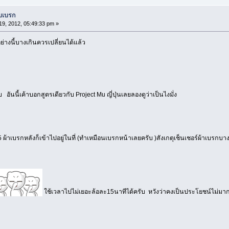
บบเบรก
9, 2012, 05:49:33 pm »
่างนี้บางเกินควรเปลี่ยนได้แล้ว
ับ อันนี้เค้าบอกสูตรเดียวกับ Project Mu ญี่ปุ่นเลยลองดูว่าเป็นไงมั่ง
าเบรกหลังก็เข้าไปอยู่ในที่ (ทำเหมือนเบรกหน้าเลยครับ )สังเกตุเช็นเชอร์ผ้าเบรกบาง
ใช้เวลาไปไม่เยอะล้อละ15นาทีได้ครับ หวังว่าคงเป็นประโยชน์ไม่มา