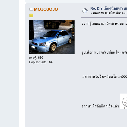
Re: DIY เล็กๆน้อยๆระ
MOJOJOJO
«
ตอบกลับ #8 เมื่อ:
มีนาคม 1
อยากรู้เลยเอามาวัดซะหน่อย อย
รูปเนื้อผ้าเบรกที่เปลี่ยนใหม่คร
กระทู้: 680
Popular Vote : 64
เวลาผ่านไปใวเหมือนโกหก555 ผ้
จากนั้นใส่ล้อก็สำเร็จแล้ว