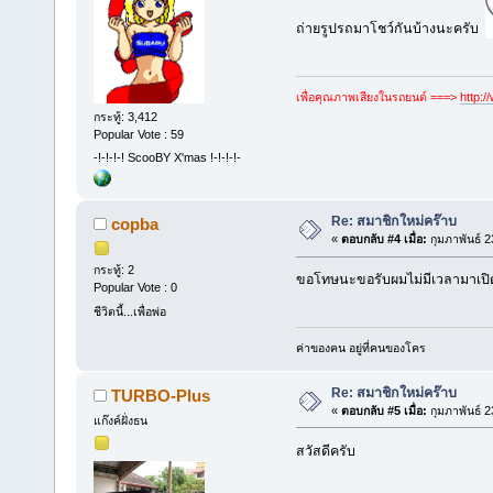
ถ่ายรูปรถมาโชว์กันบ้างนะครับ
เพื่อคุณภาพเสียงในรถยนต์ ===>
http:
กระทู้: 3,412
Popular Vote : 59
-!-!-!-! ScooBY X'mas !-!-!-!-
Re: สมาชิกใหม่คร๊าบ
copba
«
ตอบกลับ #4 เมื่อ:
กุมภาพันธ์ 2
กระทู้: 2
ขอโทษนะขอรับผมไม่มีเวลามาเปิดดู
Popular Vote : 0
ชีวิตนี้...เพื่อพ่อ
ค่าของฅน อยู่ที่คนของโคร
Re: สมาชิกใหม่คร๊าบ
TURBO-Plus
«
ตอบกลับ #5 เมื่อ:
กุมภาพันธ์ 2
แก๊งค์ฝั่งธน
สวัสดีครับ