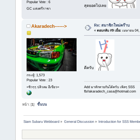
Popular Vote : 6
สุดยอดไปเลย
GC แห่งศรีราชา
Re: สมาชิกใหม่คร๊าบ
Akaradech------>
«
ตอบกลับ #9 เมื่อ:
เมษายน 04, 
ดีครับ
กระทู้: 1,573
Popular Vote : 23
=ชิวๆๆ ปลิวลม อีเขียว=
Add มาทักทายกันได้ครับ เพิลๆ SSS
fb//akaradech_casa@hotmail.com
หน้า: [
1
]
ขึ้นบน
Siam Subaru Webboard
»
General Discussion
»
Introduction for SSS Membe