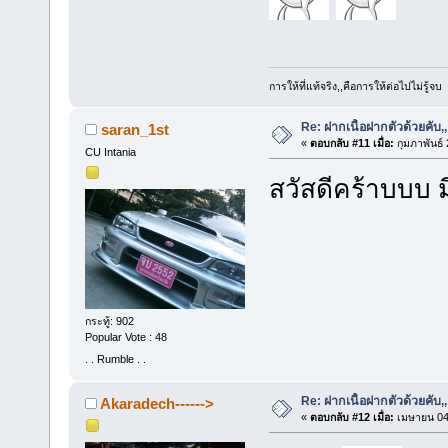
การให้ที่แท้จริง,,คือการให้ต่อไปไม่รู้จบ
Re: ฝากเนื้อฝากตัวด้วยคับ,,
saran_1st
«
ตอบกลับ #11 เมื่อ:
กุมภาพันธ์
CU Intania
สวัสดีคร้าบบบ มี
กระทู้: 902
Popular Vote : 48
. . Rumble . .
Re: ฝากเนื้อฝากตัวด้วยคับ,,
Akaradech------>
«
ตอบกลับ #12 เมื่อ:
เมษายน 04,