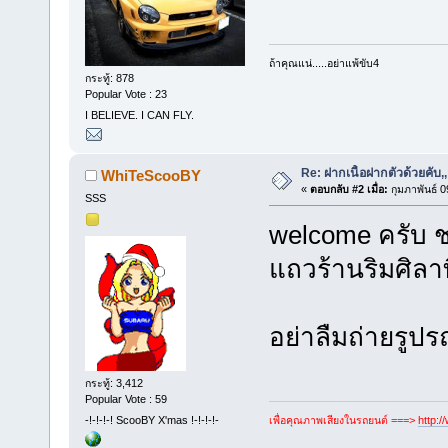
ถ้าคุณแน่.....อย่าแพ้ขับ4
กระทู้: 878
Popular Vote : 23
I BELIEVE. I CAN FLY.
Re: ฝากเนื้อฝากตัวด้วยคับ,,
WhiTeScooBY
«
ตอบกลับ #2 เมื่อ:
กุมภาพันธ์ 0
SSS
welcome ครับ ช
แถวร้านริมศิลาท
อย่าลืมถ่ายรูป
กระทู้: 3,412
Popular Vote : 59
เพื่อคุณภาพเสียงในรถยนต์ ===>
http:
-!-!-!-! ScooBY X'mas !-!-!-!-