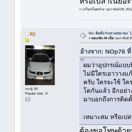
หรือเปล่าเนี่ยอ
«
แก้ไขครั้งสุดท้าย: กุมภาพันธ์ 09, 
Re: ติดตั้ง Font table bar 
R2
«
ตอบกลับ #6 เมื่อ:
กุมภาพันธ์ 0
อ้างจาก: NOp76 ที่
ผมว่าอุปกรณ์แบบนี
ไม่มีใครเอาวางแก้
ครับ ใครจะใช้ ใค
กระทู้: 65
โตกันแล้ว อีกอย่
Popular Vote : 8
มาบอกถึงการติดตั้
เหมาะสม หรือเปล่
ต้องขอโทษด้วย