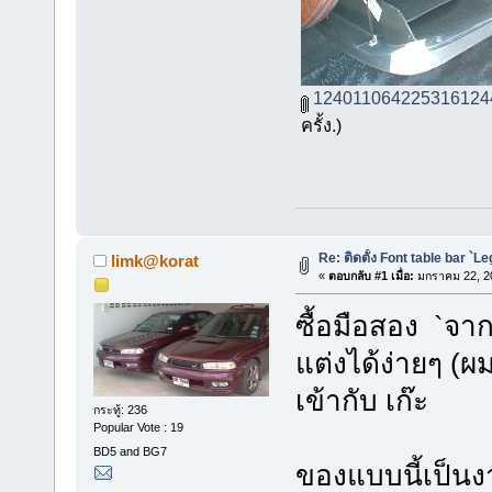
124011064225316124
ครั้ง.)
Re: ติดตั้ง Font table bar `L
limk@korat
«
ตอบกลับ #1 เมื่อ:
มกราคม 22, 20
ซื้อมือสอง `จาก
แต่งได้ง่ายๆ (ผม
เข้ากับ เก๊ะ
กระทู้: 236
Popular Vote : 19
BD5 and BG7
ของแบบนี้เป็นงา