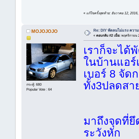
«
แก้ไขครั้งสุดท้าย: ธันวาคม 12, 2
Re: DIY พัดลมไม่แรง ความร
MOJOJOJO
«
ตอบกลับ #2 เมื่อ:
พฤศจิกายน 2
เราก็จะได้
ในบ้านแอร์เ
เบอร์ 8 จั
ทั้ง3ปลดสา
กระทู้: 680
Popular Vote : 64
มาถึงจุดที่
ระวังหัก