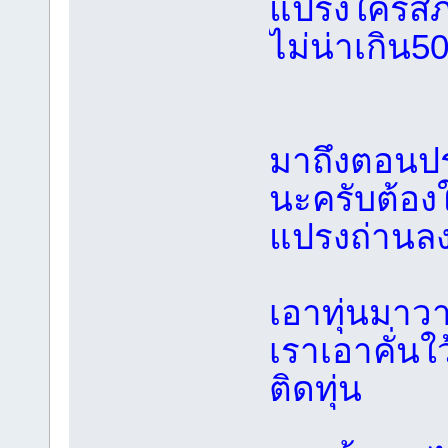
แปรงใครสภา
ไม่น่าเกิน5
มาถึงตอนประ
นะครับต้องใช
แปรงถ่านลงก
เอาทุ่นมาวาง
เราเอาคั่นใ
ติดทุ่น