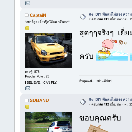
Re: DIY พัดลมไม่แรง ความร
CaptaiN
«
ตอบกลับ #11 เมื่อ:
ธันวาคม 13
"อย่าจี้ตูด เดี๋ยวปู๊ดให้ดม กร๊ากกก"
สุดๆๆจริงๆ เยี่
ครับ
กระทู้: 878
Popular Vote : 23
ถ้าคุณแน่.....อย่าแพ้ขับ4
I BELIEVE. I CAN FLY.
Re: DIY พัดลมไม่แรง ความร
SUBANU
«
ตอบกลับ #12 เมื่อ:
ธันวาคม 22
ขอบคุณครับ