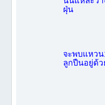
นั่นแหละวา
ฝุ่น
จะพบแหวน1ต
ลูกปืนอยู่ด้ว