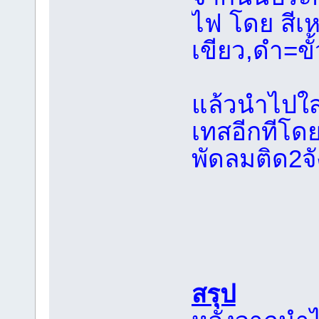
ไฟ โดย สีเห
เขียว,ดำ=ขั้
แล้วนำไปใส
เทสอีกทีโดย
พัดลมติด2จั
สรุป