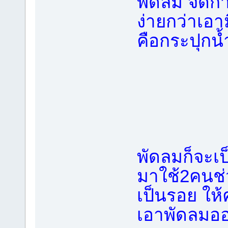
พัดลม จัดก
ง่ายกว่าเอ
คือกระปุกน
พัดลมก็จะเ
มาใช้2คนช่ว
เป็นรอย ให
เอาพัดลมอ