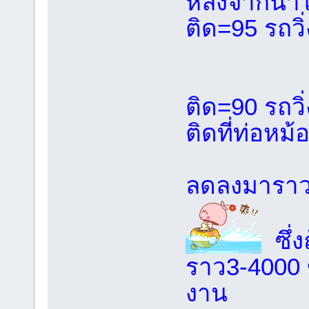
หลังจากนำไ
ติด=95 รถวิ
หลั
ติด=90 รถว
ติดที่ท่อหม
ลดลงมาราว
ซึ่ง
ราว3-4000 ข
งาน