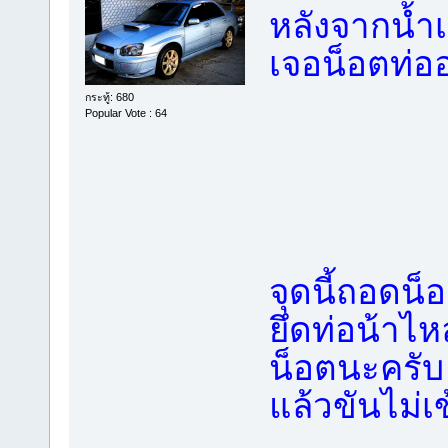
หลังจากน้ำ
เจอน็อตท่อ
กระทู้: 680
Popular Vote : 64
จุดนี้ถอดน็
ยึดท่อน้าไห
น็อตนะครั
แล้วขันไม่เข