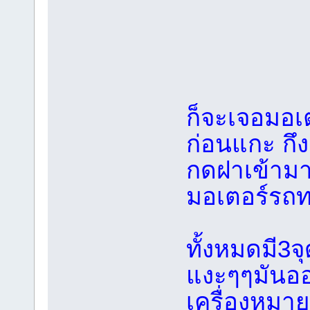
ก็จะเจอมอเ
ก่อนแกะ กึง
กดฝาเข้ามา
มอเตอร์รถท
ทั้งหมดมี3
แงะๆๆมันอ
เครื่องหมา