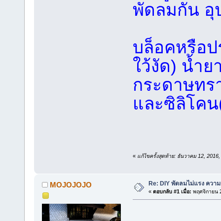
พัดลมกัน อุป
บล็อคหรือป
ใว้งัด) น้ำ
กระดาษทรา
และซิลิโคน(
«
แก้ไขครั้งสุดท้าย: ธันวาคม 12, 2
Re: DIY พัดลมไม่แรง ความร
MOJOJOJO
«
ตอบกลับ #1 เมื่อ:
พฤศจิกายน 2