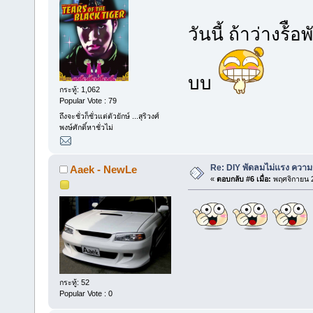
วันนี้ ถ้าว่างร
บบ
กระทู้: 1,062
Popular Vote : 79
ถึงจะชั่วก็ชั่วแต่ตัวยักษ์ ...สุริวงศ์
พงษ์ศักดิ์หาชั่วไม่
Re: DIY พัดลมไม่แรง ความร
Aaek - NewLe
«
ตอบกลับ #6 เมื่อ:
พฤศจิกายน 2
กระทู้: 52
Popular Vote : 0