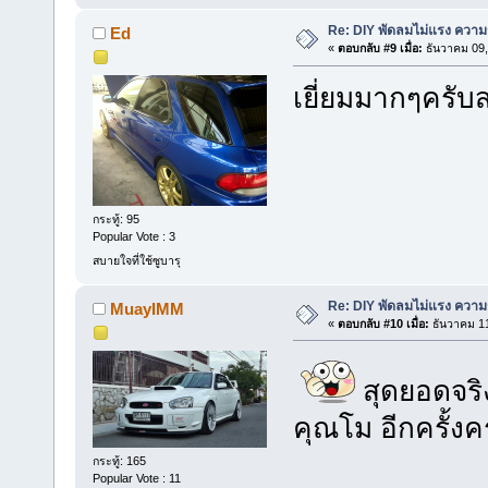
Re: DIY พัดลมไม่แรง ความร
Ed
«
ตอบกลับ #9 เมื่อ:
ธันวาคม 09,
เยี่ยมมากๆครับ
กระทู้: 95
Popular Vote : 3
สบายใจที่ใช้ซูบารุ
Re: DIY พัดลมไม่แรง ความร
MuayIMM
«
ตอบกลับ #10 เมื่อ:
ธันวาคม 11
สุดยอดจริ
คุณโม อีกครั้งค
กระทู้: 165
Popular Vote : 11