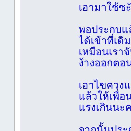
เอามาใช้ซะ
พอประกบแล้
ได้เข้าที่เด
เหมือนเราจ
ง้างออกตอ
เอาไขควงแ
แล้วให้เพื
แรงเกินนะคร
จากนั้นประก