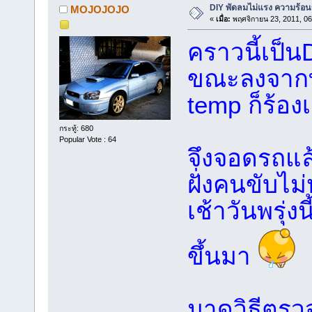
DIY พัดลมไม่แรง ความร้อนข
MOJOJOJO
«
เมื่อ:
พฤศจิกายน 23, 2011, 06
คราวนี้เป็น
ขณะลงจากทา
temp ก็ร้องเ
กระทู้: 680
Popular Vote : 64
จึงจอดรถแล
ฝั่งคนขับไม
เช้าวันพรุ่
ขึ้นมา
มาดูวิธีตรว