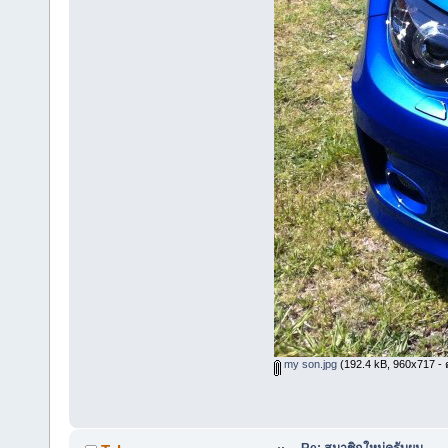
my son.jpg
(192.4 kB, 960x717 - ดู
Re: สมาชิกใหม่ครับผม