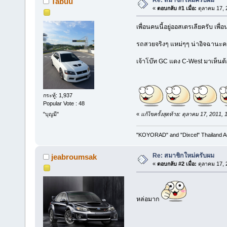
Tabuu
«
ตอบกลับ #1 เมื่อ:
ตุลาคม 17, 
เพื่อนคนนี้อยู่ออสเตรเลียครับ เพื่อ
รถสวยจริงๆ แหม่ๆๆ น่าอิจฉานะค
เจ้าโบ๊ท GC แดง C-West มาเห็นต
กระทู้: 1,937
Popular Vote : 48
«
แก้ไขครั้งสุดท้าย: ตุลาคม 17, 2011
"บุญมี"
"KOYORAD" and "Dixcel" Thailand Aut
Re: สมาชิกใหม่ครับผม
jeabroumsak
«
ตอบกลับ #2 เมื่อ:
ตุลาคม 17, 
หล่อมาก