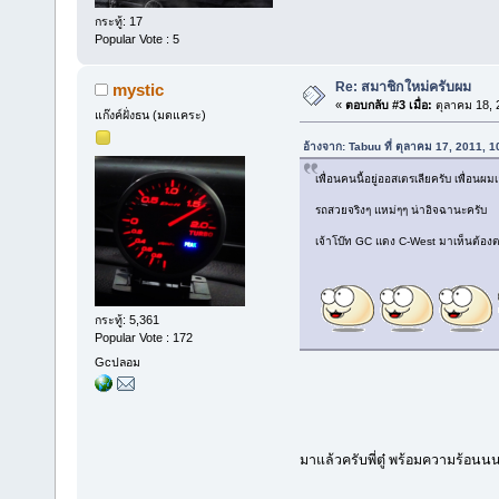
กระทู้: 17
Popular Vote : 5
Re: สมาชิกใหม่ครับผม
mystic
«
ตอบกลับ #3 เมื่อ:
ตุลาคม 18, 
แก๊งค์ฝั่งธน (มดแคระ)
อ้างจาก: Tabuu ที่ ตุลาคม 17, 2011, 
เพื่อนคนนี้อยู่ออสเตรเลียครับ เพื่อนผมเอ
รถสวยจริงๆ แหม่ๆๆ น่าอิจฉานะครับ
เจ้าโบ๊ท GC แดง C-West มาเห็นต้องต
กระทู้: 5,361
Popular Vote : 172
Gcปลอม
มาแล้วครับพี่ตู๋ พร้อมความร้