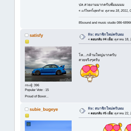
ปล.สวยงามมากครับพ๊มมมมม
«
แก้ไขครั้งสุดท้าย: ตุลาคม 18, 2011,
85sound and music studio 086-6896
Re: สมาชิกใหม่ครับผม
satisfy
«
ตอบกลับ #4 เมื่อ:
ตุลาคม 18, 
โห....กล้ามใหญ่มากครับ
สวยจริงๆครับ
กระทู้: 396
Popular Vote : 15
Proud of Boxer...
Re: สมาชิกใหม่ครับผม
subie_bugeye
«
ตอบกลับ #5 เมื่อ:
ตุลาคม 22, 