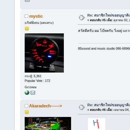
Re: สมาชิกใหม่ขออนุญาติ
mystic
«
ตอบกลับ #5 เมื่อ:
ตุลาคม 02, 
แก๊งค์ฝั่งธน (มดแคระ)
สวัสดีครับ ผม โบ๊ทครับ วิ่งอยุ่ แถว
85sound and music studio 086-6896
กระทู้: 5,361
Popular Vote : 172
Gcปลอม
Re: สมาชิกใหม่ขออนุญาติ
Akaradech------>
«
ตอบกลับ #6 เมื่อ:
เมษายน 04, 