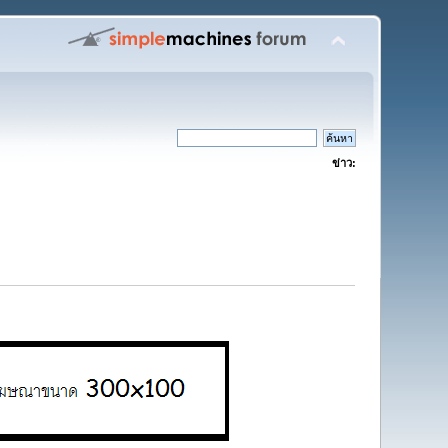
ข่าว: