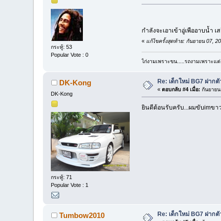
กำลังจะเอาเข้าอู่เพืออาบน้ำ
«
แก้ไขครั้งสุดท้าย: กันยายน 07
กระทู้: 53
Popular Vote : 0
ไก่งามเพราะขน.....รถงามเพราะแต่ง..
Re: เด็กใหม่ BG7 ฝากตั
DK-Kong
«
ตอบกลับ #4 เมื่อ:
กันยายน 
DK-Kong
ยินดีต้อนรับครับ...ผมขับimขา
กระทู้: 71
Popular Vote : 1
Re: เด็กใหม่ BG7 ฝากตั
Tumbow2010