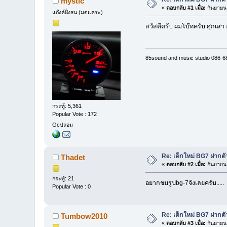
mystic
«
ตอบกลับ #1 เมื่อ:
กันยายน 
แก๊งค์ฝั่งธน (มดแคระ)
สวัสดีครับ ผมโบ๊ทครับ ศุกเสา 
85sound and music studio 086-
กระทู้: 5,361
Popular Vote : 172
Gcปลอม
Re: เด็กใหม่ BG7 ฝากตั
Thadet
«
ตอบกลับ #2 เมื่อ:
กันยายน 
กระทู้: 21
อยากชมรูปbg-7จังเลยครับ.....
Popular Vote : 0
Re: เด็กใหม่ BG7 ฝากตั
Tumbow2010
«
ตอบกลับ #3 เมื่อ:
กันยายน 