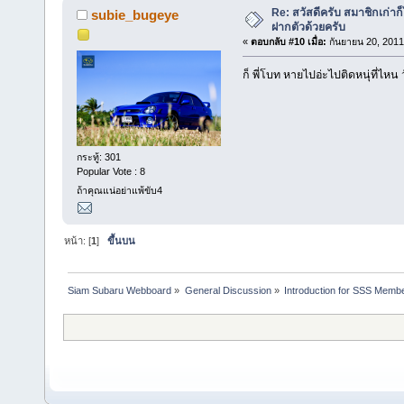
Re: สวัสดีครับ สมาชิกเก่าก็ไ
subie_bugeye
ฝากตัวด้วยครับ
«
ตอบกลับ #10 เมื่อ:
กันยายน 20, 2011
ก็ พี่โบท หายไปอ่ะไปติดหนุ่ที่ไหน
กระทู้: 301
Popular Vote : 8
ถ้าคุณแน่อย่าแพ้ขับ4
หน้า: [
1
]
ขึ้นบน
Siam Subaru Webboard
»
General Discussion
»
Introduction for SSS Membe