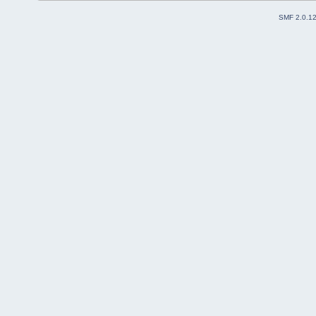
SMF 2.0.1