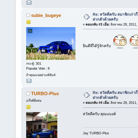
Re: สวัสดีครับ สมาชิกเก่าก็ไ
subie_bugeye
ฝากตัวด้วยครับ
«
ตอบกลับ #3 เมื่อ:
สิงหาคม 28, 2011,
ยินดีที่ได้รู้จักครับ
กระทู้: 301
Popular Vote : 8
ถ้าคุณแน่อย่าแพ้ขับ4
Re: สวัสดีครับ สมาชิกเก่าก็ไ
TURBO-Plus
ฝากตัวด้วยครับ
แก๊งค์ฝั่งธน
«
ตอบกลับ #4 เมื่อ:
สิงหาคม 28, 2011,
สวัสดีครับ คุณแบงค์
Jay TURBO-Plus