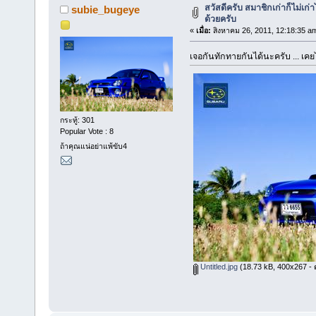
สวัสดีครับ สมาชิกเก่าก็ไม่เก่า
subie_bugeye
ด้วยครับ
«
เมื่อ:
สิงหาคม 26, 2011, 12:18:35 a
เจอกันทักทายกันได้นะครับ ... เคยไ
กระทู้: 301
Popular Vote : 8
ถ้าคุณแน่อย่าแพ้ขับ4
Untitled.jpg
(18.73 kB, 400x267 - ดู