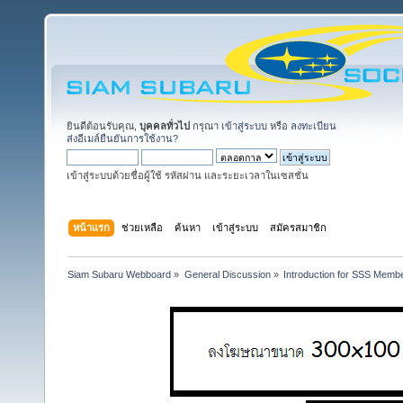
ยินดีต้อนรับคุณ,
บุคคลทั่วไป
กรุณา
เข้าสู่ระบบ
หรือ
ลงทะเบียน
ส่งอีเมล์ยืนยันการใช้งาน?
เข้าสู่ระบบด้วยชื่อผู้ใช้ รหัสผ่าน และระยะเวลาในเซสชั่น
หน้าแรก
ช่วยเหลือ
ค้นหา
เข้าสู่ระบบ
สมัครสมาชิก
Siam Subaru Webboard
»
General Discussion
»
Introduction for SSS Membe