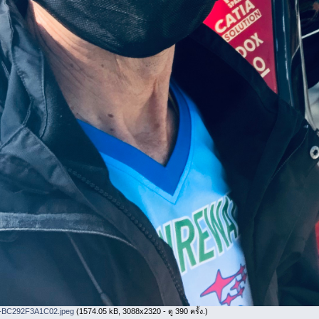
BC292F3A1C02.jpeg
(1574.05 kB, 3088x2320 - ดู 390 ครั้ง.)