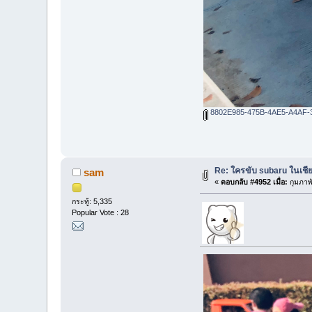
8802E985-475B-4AE5-A4AF-
Re: ใครขับ subaru ในเชีย
sam
«
ตอบกลับ #4952 เมื่อ:
กุมภาพั
กระทู้: 5,335
Popular Vote : 28