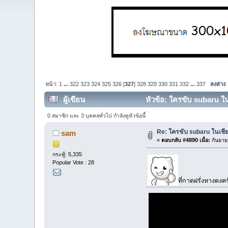
หน้า:
1
...
322
323
324
325
326
[
327
]
328
329
330
331
332
...
337
ลงล่าง
ผู้เขียน
หัวข้อ: ใครขับ subaru ใน
0 สมาชิก และ 3 บุคคลทั่วไป กำลังดูหัวข้อนี้
Re: ใครขับ subaru ในเชีย
sam
«
ตอบกลับ #4890 เมื่อ:
กันยาย
กระทู้: 5,335
Popular Vote : 28
ที่กาดฝรั่งหางดงคร