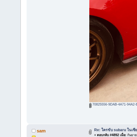
70825556-9DAB-4A71-94A2-
Re: ใครขับ subaru ในเชีย
sam
«
ตอบกลับ #4892 เมื่อ:
กันยาย