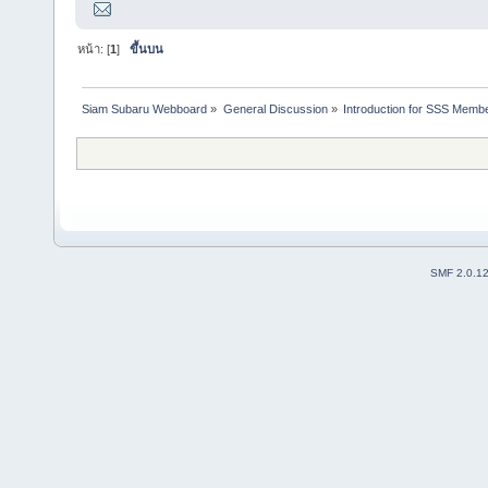
หน้า: [
1
]
ขึ้นบน
Siam Subaru Webboard
»
General Discussion
»
Introduction for SSS Membe
SMF 2.0.1