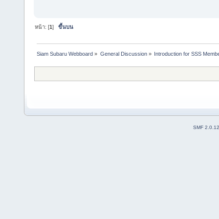
หน้า: [
1
]
ขึ้นบน
Siam Subaru Webboard
»
General Discussion
»
Introduction for SSS Membe
SMF 2.0.1