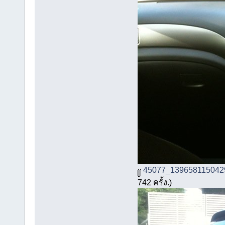
45077_139658115042
742 ครั้ง.)