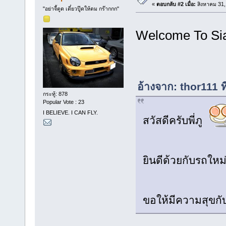
«
ตอบกลับ #2 เมื่อ:
สิงหาคม 31,
"อย่าจี้ตูด เดี๋ยวปู๊ดให้ดม กร๊ากกก"
Welcome To Si
อ้างจาก: thor111 ท
กระทู้: 878
Popular Vote : 23
I BELIEVE. I CAN FLY.
สวัสดีครับพี่ภู
ยินดีด้วยกับรถให
ขอให้มีความสุขกั