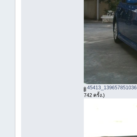
45413_139657851036
742 ครั้ง.)