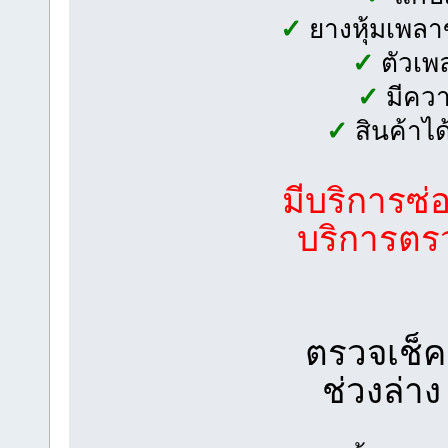
✓
ยางหุ้มเพลาข
✓
ตัวเพล
✓
มีควา
✓
สินค้าไ
มีบริการซ่
บริการตรว
ตรวจเช็ค
ช่วงล่า