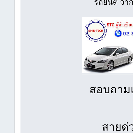
รถยนต์ จาก
สอบถามเพ
สายด่