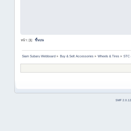
หน้า: [
1
]
ขึ้นบน
Siam Subaru Webboard
»
Buy & Sell: Accessories
»
Wheels & Tires
»
STC ผ
SMF 2.0.1