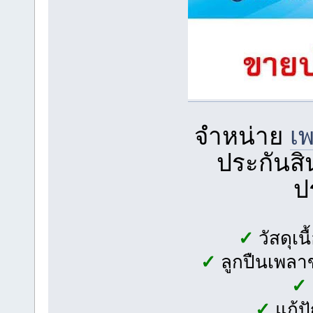
จำหน่าย
เ
ประกันสิน
ป
✓
วัสดุเ
✓
ลูกปืนเพลาข
✓
✓
แก้ป